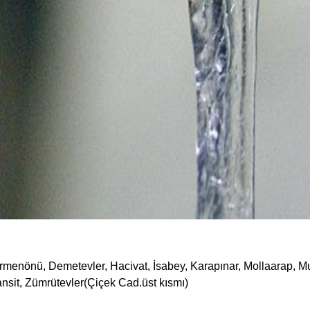
enönü, Demetevler, Hacivat, İsabey, Karapınar, Mollaarap, Musab
sansit, Zümrütevler(Çiçek Cad.üst kısmı)