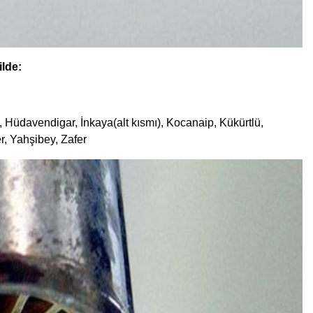
lde:
y, Hüdavendigar, İnkaya(alt kısmı), Kocanaip, Kükürtlü,
, Yahşibey, Zafer