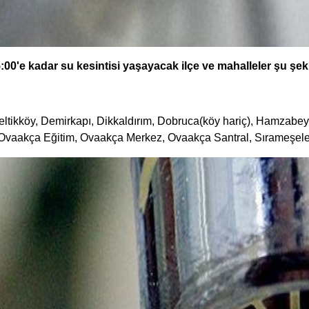
'e kadar su kesintisi yaşayacak ilçe ve mahalleler şu şeki
, Çeltikköy, Demirkapı, Dikkaldırım, Dobruca(köy hariç), Hamzabe
vaakça Eğitim, Ovaakça Merkez, Ovaakça Santral, Sırameşeler