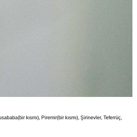
aba(bir kısmı), Piremir(bir kısmı), Şirinevler, Teferrüç,