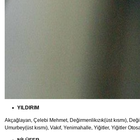
YILDIRIM
Akçağlayan, Çelebi Mehmet, Değirmenlikızık(üst kısmı), Değirm
Umurbey(üst kısmı), Vakıf, Yenimahalle, Yiğitler, Yiğitler Oto