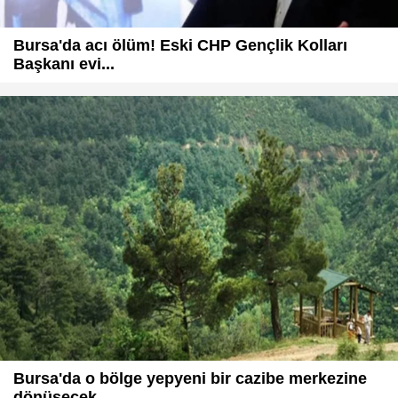
Bursa'da acı ölüm! Eski CHP Gençlik Kolları
Başkanı evi...
Bursa'da o bölge yepyeni bir cazibe merkezine
dönüşecek...