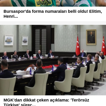
Bursaspor'da forma numaraları belli oldu! Elitim,
Henri...
MGK'dan dikkat çeken açıklama: 'Terörsüz
Türkiye' sürec...