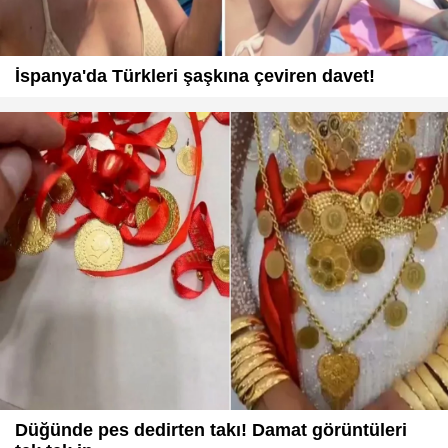
İspanya'da Türkleri şaşkına çeviren davet!
Düğünde pes dedirten takı! Damat görüntüleri