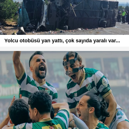
Yolcu otobüsü yan yattı, çok sayıda yaralı var...