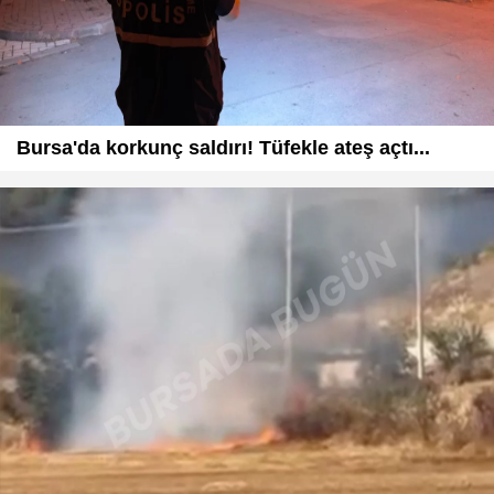
Bursa'da korkunç saldırı! Tüfekle ateş açtı...