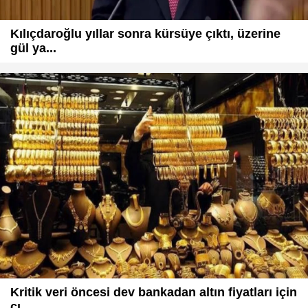
Kılıçdaroğlu yıllar sonra kürsüye çıktı, üzerine
gül ya...
Kritik veri öncesi dev bankadan altın fiyatları için
çı...