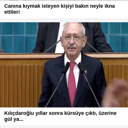
Canına kıymak isteyen kişiyi bakın neyle ikna
ettiler!
Kılıçdaroğlu yıllar sonra kürsüye çıktı, üzerine
gül ya...