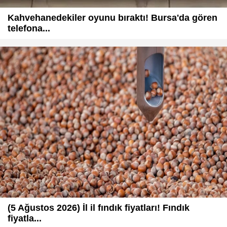
Kahvehanedekiler oyunu bıraktı! Bursa'da gören
telefona...
(5 Ağustos 2026) İl il fındık fiyatları! Fındık
fiyatla...