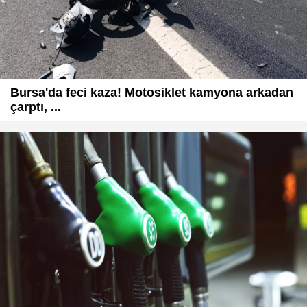
Bursa'da feci kaza! Motosiklet kamyona arkadan
çarptı, ...