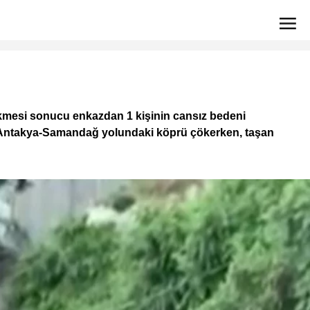
çökmesi sonucu enkazdan 1 kişinin cansız bedeni
urdu; Antakya-Samandağ yolundaki köprü çökerken, taşan