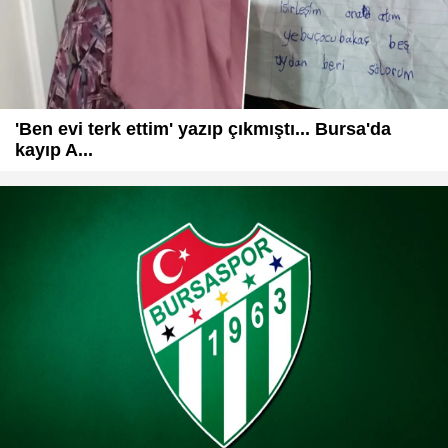
'Ben evi terk ettim' yazıp çıkmıştı... Bursa'da
kayıp A...