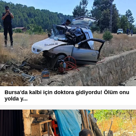
Bursa'da kalbi için doktora gidiyordu! Ölüm onu
yolda y...