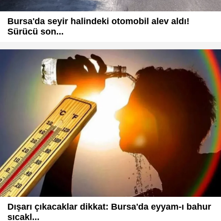
Bursa'da seyir halindeki otomobil alev aldı!
Sürücü son...
Dışarı çıkacaklar dikkat: Bursa'da eyyam-ı bahur
sıcakl...