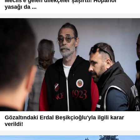
Meclis'e gelen dilekçeler şaşırttı! Hoparlör
yasağı da ...
Gözaltındaki Erdal Beşikçioğlu'yla ilgili karar
verildi!