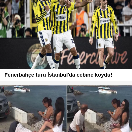
Fenerbahçe turu İstanbul'da cebine koydu!