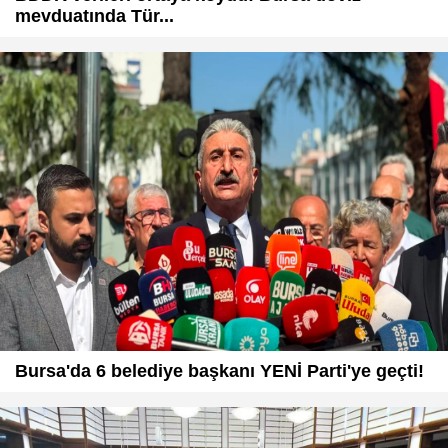
mevduatında Tür...
Bursa'da 6 belediye başkanı YENİ Parti'ye geçti!