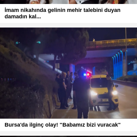
İmam nikahında gelinin mehir talebini duyan
damadın kal...
Bursa'da ilginç olay! "Babamız bizi vuracak"