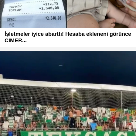
İşletmeler iyice abarttı! Hesaba ekleneni görünce
CİMER...