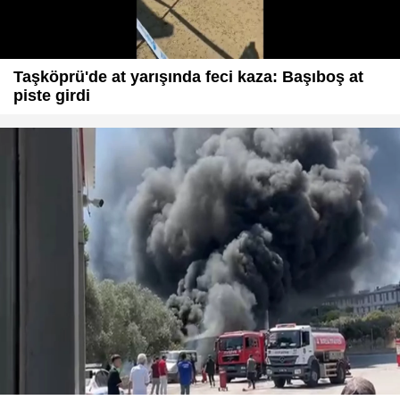
Taşköprü'de at yarışında feci kaza: Başıboş at
piste girdi