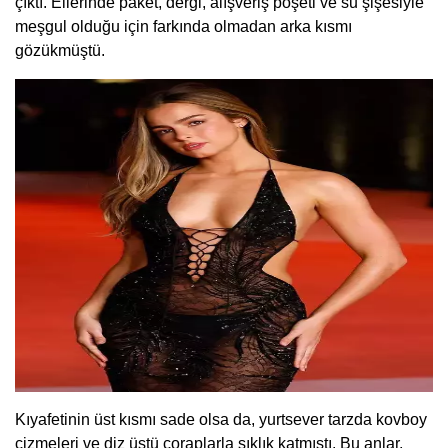
çıktı. Ellerinde paket, dergi, alışveriş poşeti ve su şişesiyle
meşgul olduğu için farkında olmadan arka kısmı
gözükmüştü.
Kıyafetinin üst kısmı sade olsa da, yurtsever tarzda kovboy
çizmeleri ve diz üstü çoraplarla şıklık katmıştı. Bu anlar,