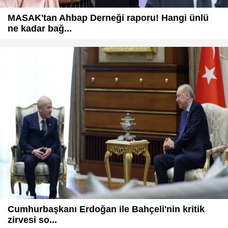
MASAK'tan Ahbap Derneği raporu! Hangi ünlü
ne kadar bağ...
Cumhurbaşkanı Erdoğan ile Bahçeli'nin kritik
zirvesi so...