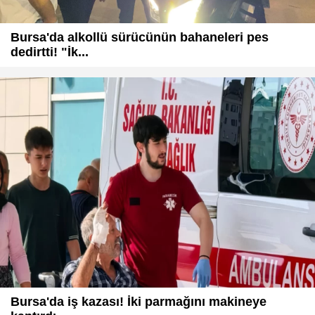
Bursa'da alkollü sürücünün bahaneleri pes
dedirtti! "İk...
Bursa'da iş kazası! İki parmağını makineye