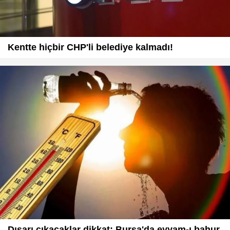
Kentte hiçbir CHP'li belediye kalmadı!
Dışarı çıkacaklar dikkat: Bursa'da eyyam-ı bahur