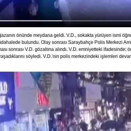
azanın önünde meydana geldi. V.D., sokakta yürüyen ismi öğreni
ki müdahalede bulundu. Olay sonrası Saraybahçe Polis Merkezi Amir
şması sonrası V.D. gözaltına alındı. V.D. emniyetteki ifadesinde
a yaşadıklarını söyledi. V.D.'nin polis merkezindeki işlemleri d