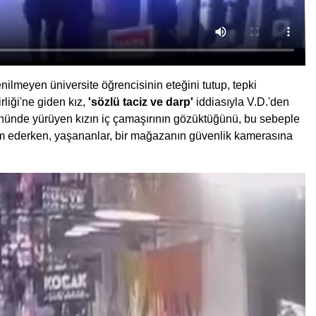
lmeyen üniversite öğrencisinin eteğini tutup, tepki
liği'ne giden kız,
'sözlü taciz ve darp'
iddiasıyla V.D.'den
; önünde yürüyen kızın iç çamaşırının gözüktüğünü, bu sebeple
evam ederken, yaşananlar, bir mağazanın güvenlik kamerasına