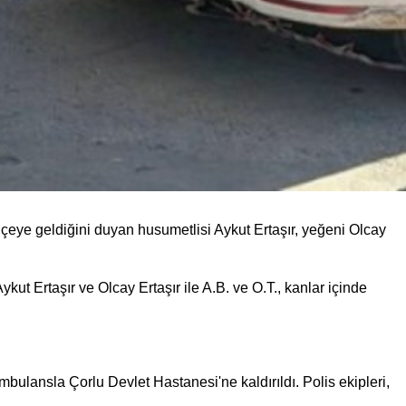
ilçeye geldiğini duyan husumetlisi Aykut Ertaşır, yeğeni Olcay
ut Ertaşır ve Olcay Ertaşır ile A.B. ve O.T., kanlar içinde
 ambulansla Çorlu Devlet Hastanesi'ne kaldırıldı. Polis ekipleri,