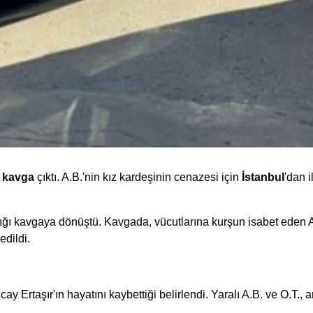
e
kavga
çıktı. A.B.'nin kız kardeşinin cenazesi için
İstanbul
'dan 
ldığı kavgaya dönüştü. Kavgada, vücutlarına kurşun isabet eden Ayk
edildi.
cay Ertaşır'ın hayatını kaybettiği belirlendi. Yaralı A.B. ve O.T.,