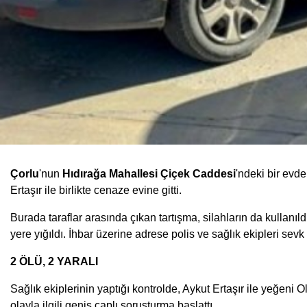
Çorlu
'nun
Hıdırağa Mahallesi Çiçek Caddesi
'ndeki bir evd
Ertaşır ile birlikte cenaze evine gitti.
Burada taraflar arasında çıkan tartışma, silahların da kullanı
yere yığıldı. İhbar üzerine adrese polis ve sağlık ekipleri sevk 
2 ÖLÜ, 2 YARALI
Sağlık ekiplerinin yaptığı kontrolde, Aykut Ertaşır ile yeğeni Ol
olayla ilgili geniş çaplı soruşturma başlattı.