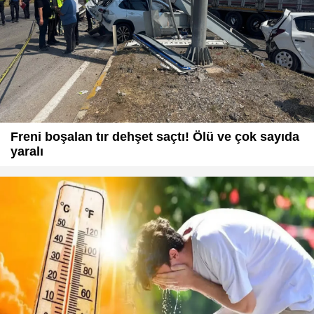
Freni boşalan tır dehşet saçtı! Ölü ve çok sayıda
yaralı