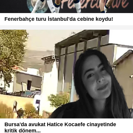
Fenerbahçe turu İstanbul'da cebine koydu!
Bursa'da avukat Hatice Kocaefe cinayetinde
kritik dönem...