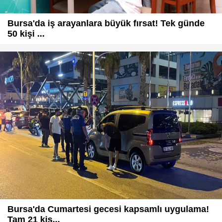
Bursa'da iş arayanlara büyük fırsat! Tek günde
50 kişi ...
Bursa'da Cumartesi gecesi kapsamlı uygulama!
Tam 21 kiş...