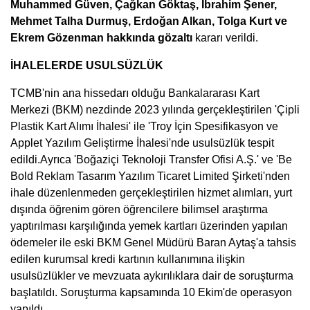
Muhammed Güven, Çağkan Göktaş, İbrahim Şener,
Mehmet Talha Durmuş, Erdoğan Alkan, Tolga Kurt ve
Ekrem Gözenman hakkında gözaltı
kararı verildi.
İHALELERDE USULSÜZLÜK
TCMB'nin ana hissedarı olduğu Bankalararası Kart
Merkezi (BKM) nezdinde 2023 yılında gerçekleştirilen 'Çipli
Plastik Kart Alımı İhalesi' ile 'Troy İçin Spesifikasyon ve
Applet Yazılım Geliştirme İhalesi'nde usulsüzlük tespit
edildi.Ayrıca 'Boğaziçi Teknoloji Transfer Ofisi A.Ş.' ve 'Be
Bold Reklam Tasarım Yazılım Ticaret Limited Şirketi'nden
ihale düzenlenmeden gerçekleştirilen hizmet alımları, yurt
dışında öğrenim gören öğrencilere bilimsel araştırma
yaptırılması karşılığında yemek kartları üzerinden yapılan
ödemeler ile eski BKM Genel Müdürü Baran Aytaş'a tahsis
edilen kurumsal kredi kartının kullanımına ilişkin
usulsüzlükler ve mevzuata aykırılıklara dair de soruşturma
başlatıldı. Soruşturma kapsamında 10 Ekim'de operasyon
yapıldı.