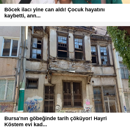
Böcek ilacı yine can aldı! Çocuk hayatını
kaybetti, ann...
Bursa'nın göbeğinde tarih çöküyor! Hayri
Köstem evi kad...