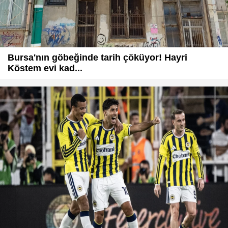
Bursa'nın göbeğinde tarih çöküyor! Hayri
Köstem evi kad...