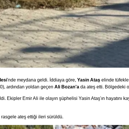
lesi
'nde meydana geldi. İddiaya göre,
Yasin Ataş
elinde tüfekl
20), ardından yoldan geçen
Ali Bozan'a
da ateş etti. Bölgedeki 
i. Ekipler Emir Ali ile olayın şüphelisi Yasin Ataş'ın hayatını ka
asgele ateş ettiği ileri sürüldü.