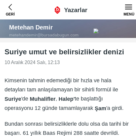
Yazarlar
GERİ
MENÜ
Metehan Demir
metehandemir@bursadabugun.com
Suriye umut ve belirsizlikler denizi
10 Aralık 2024 Salı, 12:13
Kimsenin tahmin edemediği bir hızla ve hala
detayları tam anlaşılamayan bir sihirli formül ile
'de
,
te başlattığı
Suriye
Muhalifler
Halep'
operasyonu 12 günde tamamlayarak
'a girdi.
Şam
Bundan sonrası belirsizliklerle dolu olsa da tarihi bir
başarı. 61 yıllık Baas Rejimi 288 saatte devrildi.