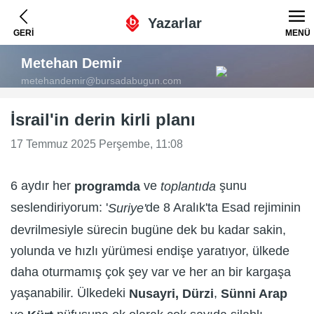
Yazarlar
GERİ
MENÜ
Metehan Demir
metehandemir@bursadabugun.com
İsrail'in derin kirli planı
17 Temmuz 2025 Perşembe, 11:08
6 aydır her
ve
şunu
programda
toplantıda
seslendiriyorum: '
de 8 Aralık'ta Esad rejiminin
Suriye'
devrilmesiyle sürecin bugüne dek bu kadar sakin,
yolunda ve hızlı yürümesi endişe yaratıyor, ülkede
daha oturmamış çok şey var ve her an bir kargaşa
yaşanabilir. Ülkedeki
,
Nusayri,
Dürzi
Sünni Arap