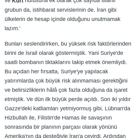
ve
nüfusuna ek olarak çok sayıda silahlı
Kürt
grubun da, istihbarat servislerinin de, İran gibi
ülkelerin de hesap içinde olduğunu unutmamak
lazım.'
Bunları seslendirirken, bu yüksek risk faktörlerinden
birini de İsrail olarak göstermiştik. Yani Suriye'de
saatli bombanın tiktaklarını takip etmek önemliydi.
Bu açıdan her fırsatta, Suriye'ye yapılacak
yatırımlarda çok büyük risk alınmaması gerektiğini
ve belirsizliklerin hâlâ çok fazla olduğuna da işaret
etmiştik. Ve dün ilk büyük perde açıldı. Son iki yıldır
Gazze'deki katliamları yetmiyormuş gibi, Lübnan'da
Hizbullah ile, Filistin'de Hamas ile savaşının
sonrasında bir planının parçası olarak yönünü
Amerika'nın da desteğiyle İran'a çevirdi. Ardından