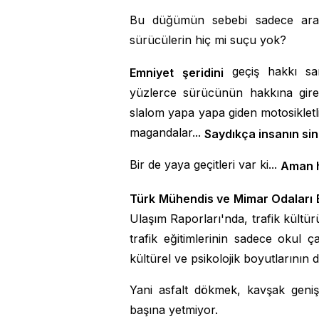
Bu düğümün sebebi sadece araç s
sürücülerin hiç mi suçu yok?
geçiş hakkı san
Emniyet
şeridini
yüzlerce sürücünün hakkına girenl
slalom yapa yapa giden motosikletlil
magandalar...
Saydıkça insanın sin
Bir de yaya geçitleri var ki...
Aman 
Türk Mühendis ve Mimar Odaları 
Ulaşım Raporları'nda, trafik kültürü
trafik eğitimlerinin sadece okul
kültürel ve psikolojik boyutlarının 
Yani asfalt dökmek, kavşak geni
başına yetmiyor.