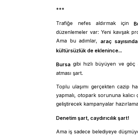
***
Trafiğe nefes aldırmak için
B
düzenlemeler var: Yeni kavşak proj
Ama bu adımlar,
araç sayısındak
kültürsüzlük de eklenince...
gibi hızlı büyüyen ve göç a
Bursa
atması şart.
Toplu ulaşımı gerçekten cazip hale
yapmalı, otopark sorununa kalıcı ç
geliştirecek kampanyalar hazırlamal
Denetim şart, caydırıcılık şart!
Ama iş sadece belediyeye düşmüy