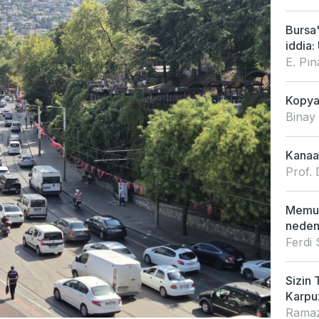
Bursa
iddia: 
E. Pı
Kopya 
Binay
Kanaat
Prof. 
Memur
neden
Ferdi
Sizin 
Karpu
Ramaz