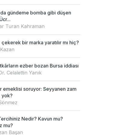
'da gündeme bomba gibi düşen
Ücr...
nar Turan Kahraman
çekerek bir marka yaratılır mı hiç?
 Kazan
kârların ezber bozan Bursa iddiası
Dr. Celalettin Yanık
 emeklisi soruyor: Seyyanen zam
 yok?
 Sönmez
Tercihiniz Nedir? Kavun mu?
z mu?
an Başan