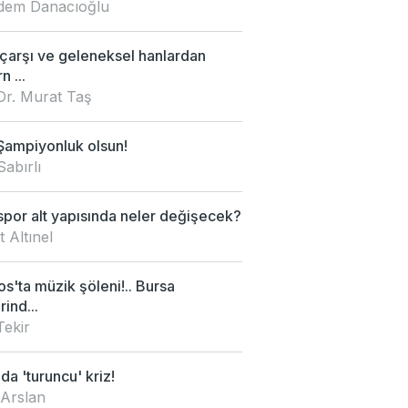
Didem Danacıoğlu
 çarşı ve geleneksel hanlardan
 ...
Dr. Murat Taş
Şampiyonluk olsun!
Sabırlı
por alt yapısında neler değişecek?
 Altınel
s'ta müzik şöleni!.. Bursa
rind...
Tekir
da 'turuncu' kriz!
 Arslan