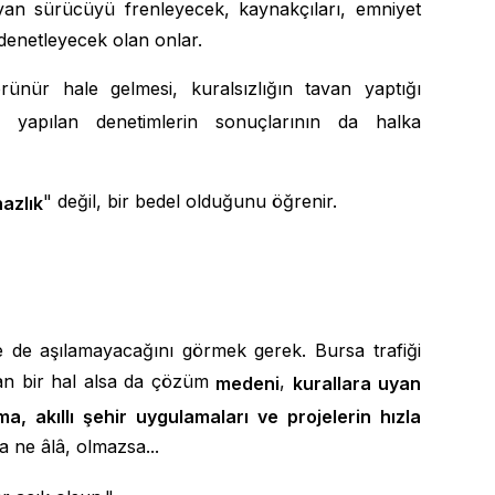
yan sürücüyü frenleyecek, kaynakçıları, emniyet
k, denetleyecek olan onlar.
nür hale gelmesi, kuralsızlığın tavan yaptığı
i, yapılan denetimlerin sonuçlarının da halka
" değil, bir bedel olduğunu öğrenir.
azlık
 de aşılamayacağını görmek gerek. Bursa trafiği
an bir hal alsa da çözüm
,
medeni
kurallara uyan
a, akıllı şehir uygulamaları ve projelerin hızla
a ne âlâ, olmazsa...