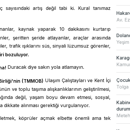
ayısındaki artış değil tabi ki. Kural tanımaz
Hakar
Av. E
anlar, kaynak yaparak 10 dakikasını kurtarıp
Doland
er, şeritten şeride atlayanlar, araçlar arasında
Yeşim
er, trafik ışıklarını süs, sinyali lüzumsuz görenler,
iri bozuluyor.
Karagö
Kamur
Duracak diye sakın yola atlamayın.
ha!
Çocukl
Ulaşım Çalıştayları ve Kent İçi
Birliği'nin (TMMOB)
Tolga
nün ve toplu taşıma alışkanlıklarının geliştirilmesi,
 çağında değil, yaşam boyu devam etmesi, sosyal,
Kabin
da dikkate alınması gerektiği vurgulanıyor.
duru
Meteh
şletmek, köprüler açmak elbette önemli ama tek