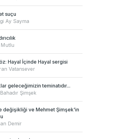
et suçu
zgi Ay Sayma
ırıcılık
 Mutlu
z: Hayal İçinde Hayal sergisi
an Vatansever
ar geleceğimizin teminatıdır...
 Bahadır Şimşek
e değişikliği ve Mehmet Şimşek'in
mu
an Demir