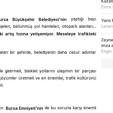
Kazan
Emre 
yaptığı bazı
ursa Büyükşehir Belediyesi'nin
Yarın 
Leven
eleri, bölünmüş yol hamleleri, otopark alanları...
i artış hızına yetişemiyor. Meseleye trafikteki
Zeynep
imza a
Engin
lan bir şehirde, belediyenin daha cesur adımlar
 getirmeli, bisiklet yollarını ulaşımın bir parçası
özümler üretmeli ve en önemlisi, trafik kültürünü
ı.
or.
de bu soruna karşı önemli
Bursa Emniyeti'nin