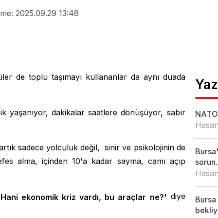
me: 2025.09.29 13:48
üler de toplu taşımayı kullananlar da aynı duada
Yaz
ık yaşanıyor, dakikalar saatlere dönüşüyor, sabır
NATO 
Hasan
rtık sadece yolculuk değil, sinir ve psikolojinin de
Bursa'
efes alma, içinden 10'a kadar sayma, camı açıp
sorun..
Hasan
diye
'Hani ekonomik kriz vardı, bu araçlar ne?'
Bursa 
bekliy