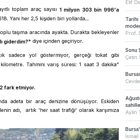
Elif 
ayıtlı toplam araç sayısı
1 milyon 303 bin 996'a
18. Yani her 2,5 kişiden biri yollarda...
Tarihi
modern
 toplu taşıma aracında ayakta. Durakta bekleyenler
Prof. 
diye içinden geçiriyor.
lı giderdim?"
Sonu 
ık sadece yol göstermiyor, gerçeği tokat gibi
Çetin 
lometre. Tahmini varış süresi: 1 saat 3 dakika"
Bursas
Cevdet
2 fark etmiyor.
Ağusto
nda adeta bir araç denizine dönüşüyor. Eskiden
sahille
ilenin adı, artık 'her saat trafiği' olarak karşımıza
Aylin 
Bursa'
İsmail