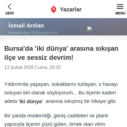
Yazarlar
GERİ
MENÜ
İsmail Arslan
ismailarslan.43@gmail.com
Bursa'da 'iki dünya' arasına sıkışan
ilçe ve sessiz devrim!
13 Şubat 2026 Cuma, 20:20
Yıldırım'da yaşayan, sokaklarını turlayan, o havayı
soluyan biri olarak söylüyorum... Bu ilçenin kaderi
adeta
arasına sıkışmış bir hikaye gibi.
'iki dünya'
Bir yanda modernliği, geniş caddeleri ve planlı
yapısıyla ilçenin yüzü gülen, örnek olan vitrin