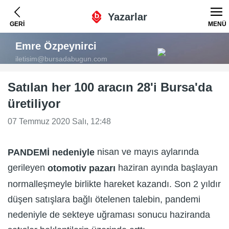
Yazarlar
GERİ
MENÜ
Emre Özpeynirci
iletisim@bursadabugun.com
Satılan her 100 aracın 28'i Bursa'da
üretiliyor
07 Temmuz 2020 Salı, 12:48
nisan ve mayıs aylarında
PANDEMİ nedeniyle
gerileyen
haziran ayında başlayan
otomotiv pazarı
normalleşmeyle birlikte hareket kazandı. Son 2 yıldır
düşen satışlara bağlı ötelenen talebin, pandemi
nedeniyle de sekteye uğraması sonucu haziranda