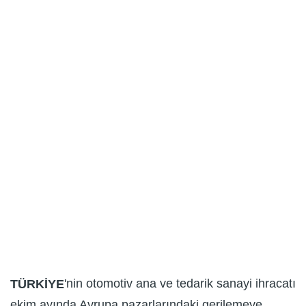
'nin otomotiv ana ve tedarik sanayi ihracatı
TÜRKİYE
ekim ayında Avrupa pazarlarındaki gerilemeye