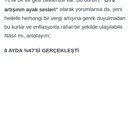
TL'lik bir ek gelir beklentisi var. Bu durum;
"ÖTV
olarak yorumlansa da, yeni
artışının ayak sesleri"
hedefe herhangi bir vergi artışına gerek duyulmadan
bu kurlar ve enflasyonla rahat bir şekilde ulaşılabilir.
Nasıl mı, anlatayım;
6 AYDA %47'Sİ GERÇEKLEŞTİ