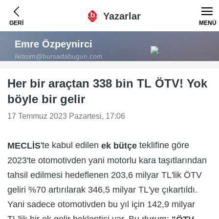
Yazarlar
GERİ
MENÜ
Emre Özpeynirci
iletisim@bursadabugun.com
Her bir araçtan 338 bin TL ÖTV! Yok
böyle bir gelir
17 Temmuz 2023 Pazartesi, 17:06
'te kabul edilen
teklifine göre
MECLİS
ek bütçe
2023'te otomotivden yani motorlu kara taşıtlarından
tahsil edilmesi hedeflenen 203,6 milyar TL'lik ÖTV
geliri %70 artırılarak 346,5 milyar TL'ye çıkartıldı.
Yani sadece otomotivden bu yıl için 142,9 milyar