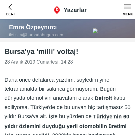
Yazarlar
GERİ
MENÜ
Emre Özpeynirci
iletisim@bursadabugun.com
Bursa'ya 'milli' voltaj!
28 Aralık 2019 Cumartesi, 14:28
Daha önce defalarca yazdım, söyledim yine
tekrarlamakta bir sakınca görmüyorum. Bugün
dünyada otomotivin anavatanı olarak
kabul
Detroit
ediliyorsa, Türkiye'de de bu unvan hiç tartışmasız 50
yıldır Bursa'ya ait. İşte bu yüzden de
Türkiye'nin 60
yıldır özlemini duyduğu yerli otomobilin üretimi