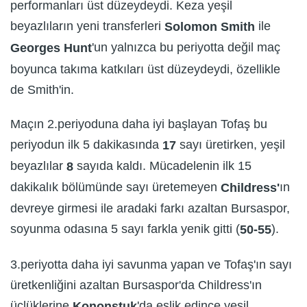
performanları üst düzeydeydi. Keza yeşil
beyazlıların yeni transferleri
ile
Solomon Smith
'un yalnızca bu periyotta değil maç
Georges Hunt
boyunca takıma katkıları üst düzeydeydi, özellikle
de Smith'in.
Maçın 2.periyoduna daha iyi başlayan Tofaş bu
periyodun ilk 5 dakikasında
sayı üretirken, yeşil
17
beyazlılar
sayıda kaldı. Mücadelenin ilk 15
8
dakikalık bölümünde sayı üretemeyen
ın
Childress'
devreye girmesi ile aradaki farkı azaltan Bursaspor,
soyunma odasına 5 sayı farkla yenik gitti (
).
50-55
3.periyotta daha iyi savunma yapan ve Tofaş'ın sayı
üretkenliğini azaltan Bursaspor'da Childress'ın
üçlüklerine
'da eşlik edince yeşil
Kononstuk