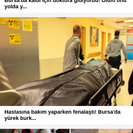
Bursa'da kalbi için doktora gidiyordu! Ölüm onu
yolda y...
Hastasına bakım yaparken fenalaştı! Bursa'da
yürek burk...