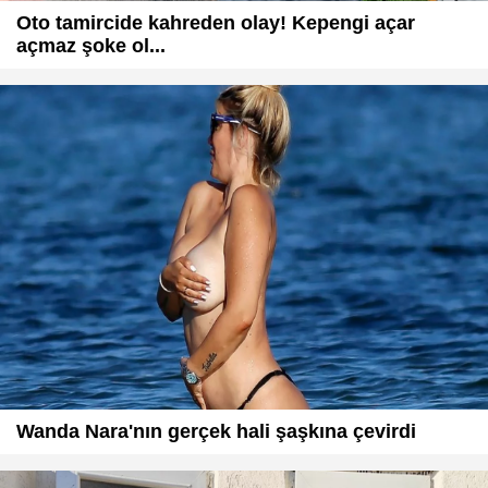
Oto tamircide kahreden olay! Kepengi açar
açmaz şoke ol...
Wanda Nara'nın gerçek hali şaşkına çevirdi