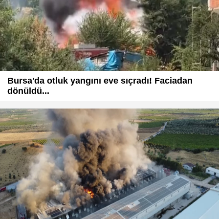
Bursa'da otluk yangını eve sıçradı! Faciadan
dönüldü...