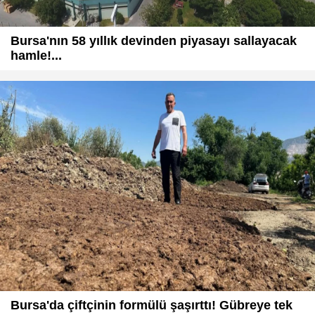
Bursa'nın 58 yıllık devinden piyasayı sallayacak
hamle!...
Bursa'da çiftçinin formülü şaşırttı! Gübreye tek