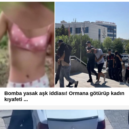
Bomba yasak aşk iddiası! Ormana götürüp kadın
kıyafeti ...