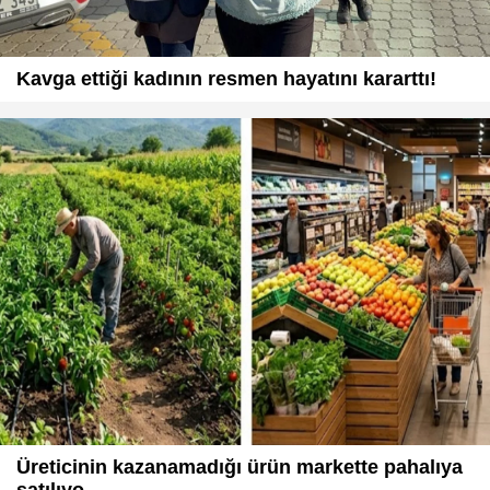
Kavga ettiği kadının resmen hayatını kararttı!
Üreticinin kazanamadığı ürün markette pahalıya