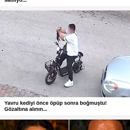
satılıyo...
Yavru kediyi önce öpüp sonra boğmuştu!
Gözaltına alının...