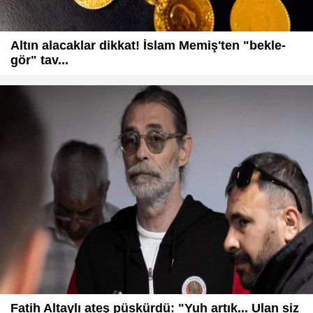
Altın alacaklar dikkat! İslam Memiş'ten "bekle-
gör" tav...
Fatih Altaylı ateş püskürdü: "Yuh artık... Ulan siz