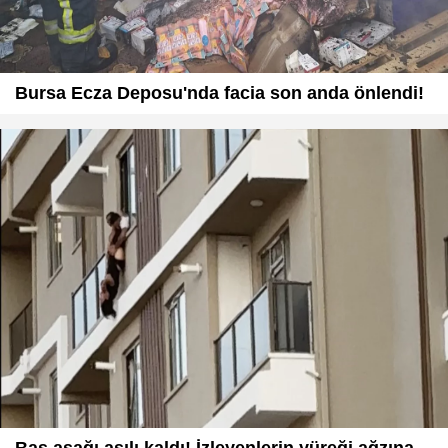
Bursa Ecza Deposu'nda facia son anda önlendi!
Baş aşağı asılı kaldı! İzleyenlerin yüreği ağzına