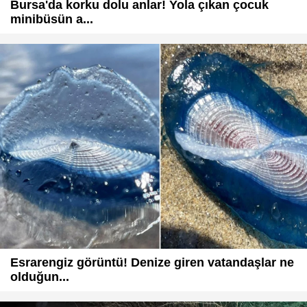
Bursa'da korku dolu anlar! Yola çıkan çocuk
minibüsün a...
Esrarengiz görüntü! Denize giren vatandaşlar ne
olduğun...