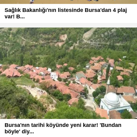
Sağlık Bakanlığı'nın listesinde Bursa'dan 4 plaj
var! B...
Bursa'nın tarihi köyünde yeni karar! 'Bundan
böyle' diy...