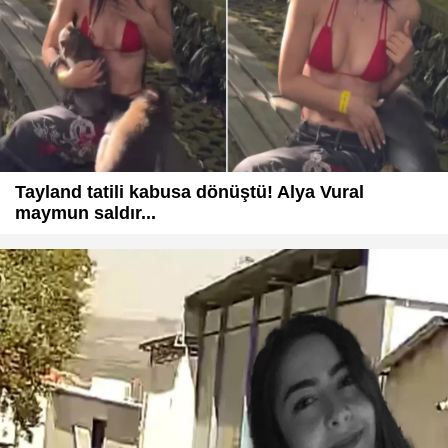
Tayland tatili kabusa dönüştü! Alya Vural
maymun saldır...