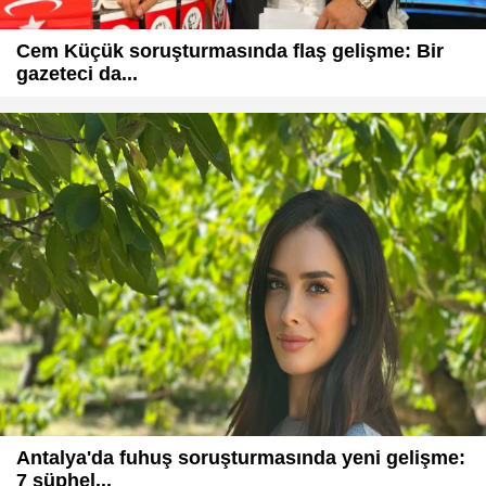
Cem Küçük soruşturmasında flaş gelişme: Bir
gazeteci da...
Antalya'da fuhuş soruşturmasında yeni gelişme:
7 şüphel...