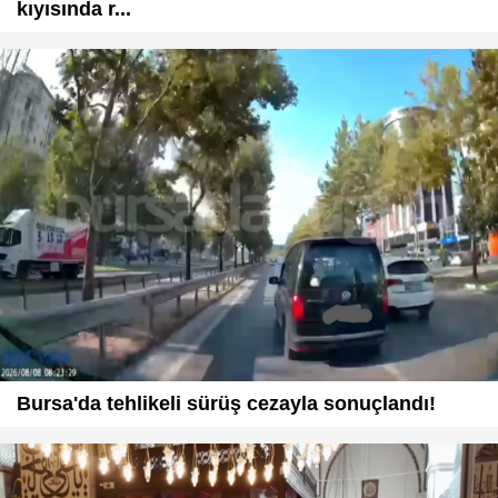
kıyısında r...
Bursa'da tehlikeli sürüş cezayla sonuçlandı!