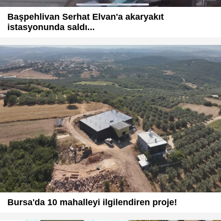
Başpehlivan Serhat Elvan'a akaryakıt
istasyonunda saldı...
Bursa'da 10 mahalleyi ilgilendiren proje!