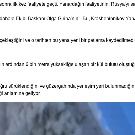
sonra ilk kez faaliyete geçti. Yanardağın faaliyetinin, Rusya'yı sar
ale Ekibi Başkanı Olga Girina'nın, "Bu, Krasheninnikov Yanarda
ekleştiğini ve o tarihten bu yana yeni bir patlama kaydedilmediği
 ardından 6 bin metre yüksekliğe ulaşan bir kül bulutu oluştuğu
ru sürüklendiğini ve güzergahında yerleşim yeri bulunmadığını 
ği anlamına geliyor.