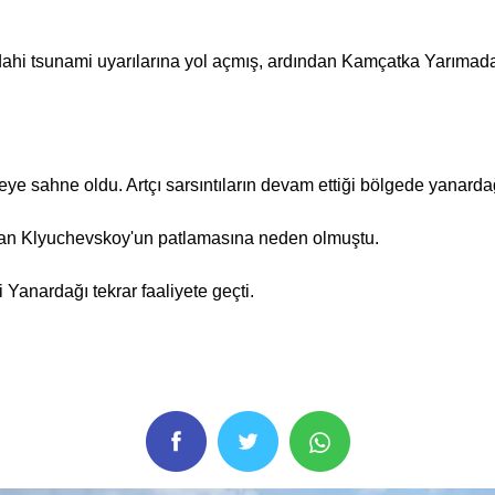
dahi tsunami uyarılarına yol açmış, ardından Kamçatka Yarımada
ye sahne oldu. Artçı sarsıntıların devam ettiği bölgede yanardağ
olan Klyuchevskoy'un patlamasına neden olmuştu.
anardağı tekrar faaliyete geçti.