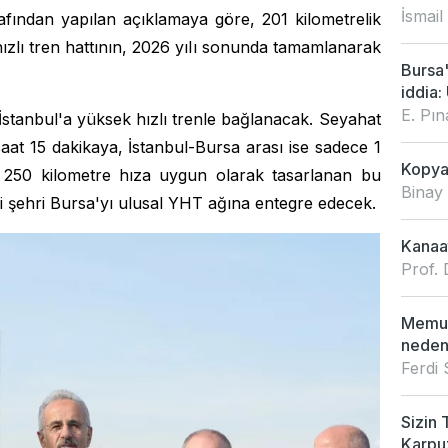
İsmail
afından yapılan açıklamaya göre, 201 kilometrelik
lı tren hattının, 2026 yıl
ı sonunda tamamlanarak
Bursa
iddia: 
E. Pı
İstanbul'a yüksek hızlı trenle bağlanacak. Seyahat
saat 15 dakikaya, İstanbul-Bursa arası ise sadece 1
Kopya 
 250 kilometre hıza uygun olarak tasarlanan bu
Binay
 şehri Bursa'yı ulusal YHT ağına entegre edecek.
Kanaat
Prof. 
Memur
neden
Ferdi
Sizin 
Karpu