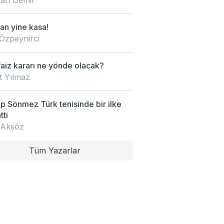
an yine kasa!
Özpeynirci
faiz kararı ne yönde olacak?
t Yılmaz
 Sönmez Türk tenisinde bir ilke
ttı
 Aksöz
Tüm Yazarlar