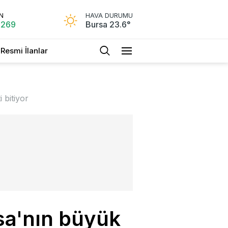
N
HAVA DURUMU
.269
Bursa 23.6°
Resmi İlanlar
 bitiyor
sa'nın büyük