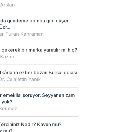
 Arslan
'da gündeme bomba gibi düşen
Ücr...
nar Turan Kahraman
çekerek bir marka yaratılır mı hiç?
 Kazan
kârların ezber bozan Bursa iddiası
Dr. Celalettin Yanık
 emeklisi soruyor: Seyyanen zam
 yok?
 Sönmez
Tercihiniz Nedir? Kavun mu?
z mu?