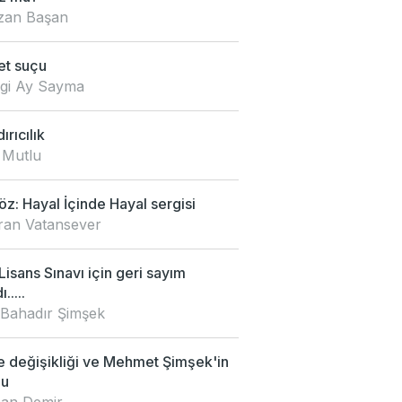
an Başan
et suçu
zgi Ay Sayma
ırıcılık
 Mutlu
z: Hayal İçinde Hayal sergisi
an Vatansever
isans Sınavı için geri sayım
.....
 Bahadır Şimşek
e değişikliği ve Mehmet Şimşek'in
mu
an Demir