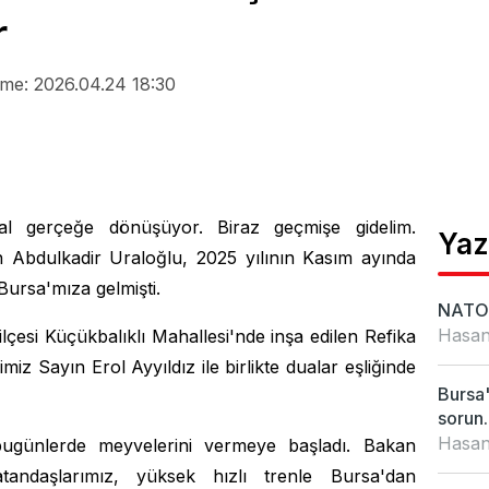
r
me: 2026.04.24 18:30
yal gerçeğe dönüşüyor. Biraz geçmişe gidelim.
Yaz
n Abdulkadir Uraloğlu, 2025 yılının Kasım ayında
Bursa'mıza gelmişti.
NATO 
Hasan
lçesi Küçükbalıklı Mahallesi'nde inşa edilen Refika
miz Sayın Erol Ayyıldız ile birlikte dualar eşliğinde
Bursa'
sorun..
Hasan
 bugünlerde meyvelerini vermeye başladı. Bakan
tandaşlarımız, yüksek hızlı trenle Bursa'dan