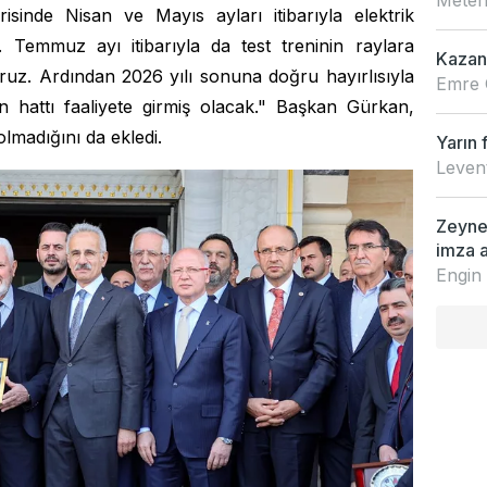
sinde Nisan ve Mayıs ayları itibarıyla elektrik
. Temmuz ayı itibarıyla da test treninin raylara
Kazan
oruz. Ardından 2026 yılı sonuna doğru hayırlısıyla
Emre 
en hattı faaliyete girmiş olacak." Başkan Gürkan,
olmadığını da ekledi.
Yarın 
Leven
Zeynep
imza a
Engin