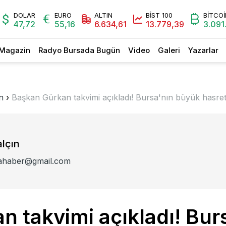
DOLAR
EURO
ALTIN
BİST 100
BİTCOİ
47,72
55,16
6.634,61
13.779,39
3.091
Magazin
Radyo Bursada Bugün
Video
Galeri
Yazarlar
n
›
Başkan Gürkan takvimi açıkladı! Bursa'nın büyük hasreti
lçın
ahaber@gmail.com
n takvimi açıkladı! Bur