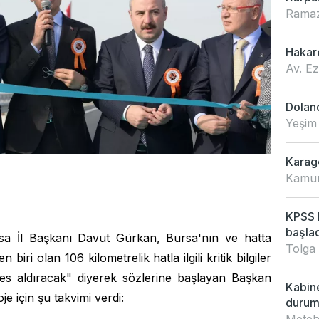
Ramaz
Hakar
Av. E
Doland
Yeşim
Karagö
Kamur
KPSS L
başladı
sa İl Başkanı Davut Gürkan, Bursa'nın ve hatta
Tolga
ri olan 106 kilometrelik hatla ilgili kritik bilgiler
fes aldıracak" diyerek sözlerine başlayan Başkan
Kabin
je için şu takvimi verdi:
duru
Meteh