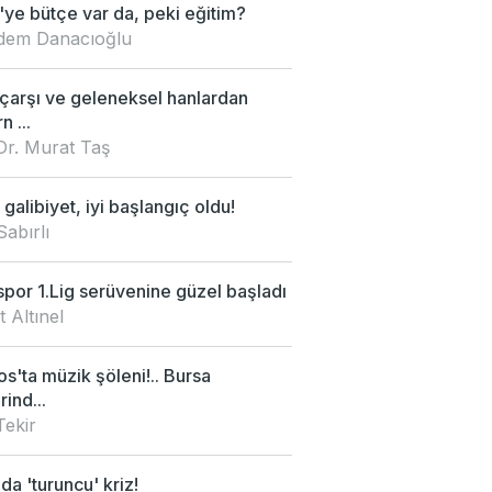
ye bütçe var da, peki eğitim?
Didem Danacıoğlu
 çarşı ve geleneksel hanlardan
 ...
Dr. Murat Taş
galibiyet, iyi başlangıç oldu!
Sabırlı
por 1.Lig serüvenine güzel başladı
 Altınel
s'ta müzik şöleni!.. Bursa
rind...
Tekir
da 'turuncu' kriz!