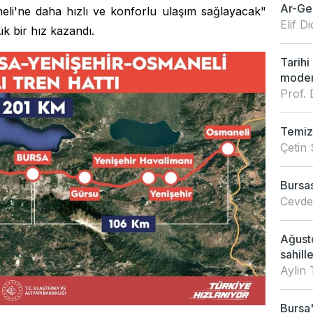
Ar-Ge'
eli'ne daha hızlı ve konforlu ulaşım sağlayacak"
Elif 
k bir hız kazandı.
Tarihi
modern
Prof. 
Temiz 
Çetin 
Bursas
Cevdet
Ağusto
sahille
Aylin 
Bursa'