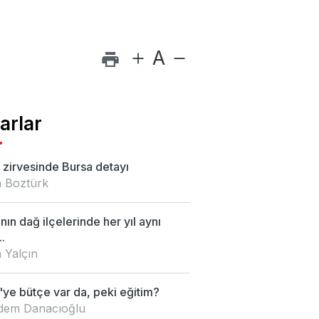
A
arlar
zirvesinde Bursa detayı
 Boztürk
nın dağ ilçelerinde her yıl aynı
.
 Yalçın
ye bütçe var da, peki eğitim?
Didem Danacıoğlu