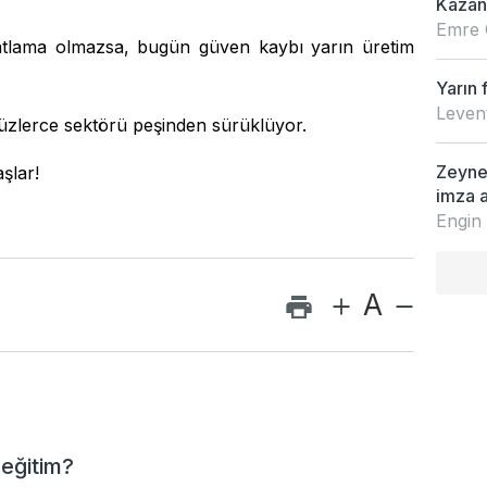
Kazan
Emre 
atlama olmazsa, bugün güven kaybı yarın üretim
Yarın 
Leven
 yüzlerce sektörü peşinden sürüklüyor.
Zeynep
şlar!
imza a
Engin
A
 eğitim?