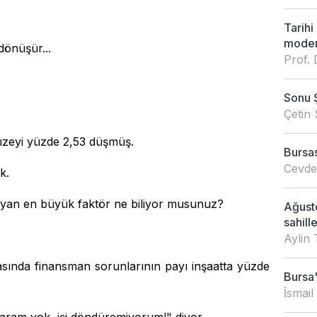
Tarihi
modern
dönüşür...
Prof. 
Sonu 
Çetin 
düzeyi yüzde 2,53 düşmüş.
Bursas
Cevdet
k.
tlayan en büyük faktör ne biliyor musunuz?
Ağusto
sahille
Aylin 
arasında finansman sorunlarının payı inşaatta yüzde
Bursa'
İsmail