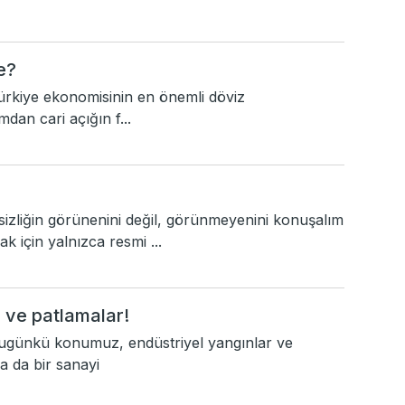
e?
rkiye ekonomisinin en önemli döviz
mdan cari açığın f...
izliğin görünenini değil, görünmeyenini konuşalım
 için yalnızca resmi ...
 ve patlamalar!
ugünkü konumuz, endüstriyel yangınlar ve
a da bir sanayi