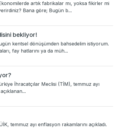
onomilerde artık fabrikalar mı, yoksa fikirler mi
erirdiniz? Bana göre; Bugün b...
sini bekliyor!
ugün kentsel dönüşümden bahsedelim istiyorum.
arı, fay hatlarını ya da müh...
yor?
kiye İhracatçılar Meclisi (TİM), temmuz ayı
açıklanan...
İK, temmuz ayı enflasyon rakamlarını açıkladı.