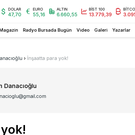
DOLAR
EURO
ALTIN
BİST 100
BİTCO
47,70
55,16
6.660,55
13.779,39
3.09
Magazin
Radyo Bursada Bugün
Video
Galeri
Yazarlar
Danacıoğlu
›
İnşaatta para yok!
em Danacıoğlu
anacioglu@gmail.com
 yok!