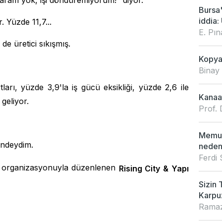
Param yok, işi döndüremiyorum!" diyor.
Bursa
iddia: 
r. Yüzde 11,7...
E. Pı
de üretici sıkışmış.
Kopya 
Binay
arı, yüzde 3,9'la iş gücü eksikliği, yüzde 2,6 ile
Kanaat
geliyor.
Prof. 
Memur
'ndeydim.
neden
Ferdi
 organizasyonuyla düzenlenen
Rising City & Yapı
Sizin 
Karpu
Ramaz