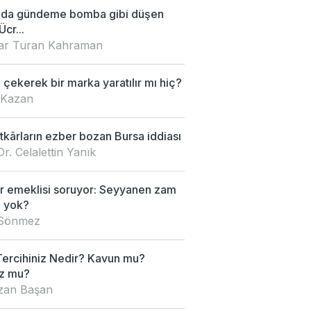
'da gündeme bomba gibi düşen
Ücr...
nar Turan Kahraman
çekerek bir marka yaratılır mı hiç?
 Kazan
kârların ezber bozan Bursa iddiası
Dr. Celalettin Yanık
 emeklisi soruyor: Seyyanen zam
 yok?
 Sönmez
Tercihiniz Nedir? Kavun mu?
z mu?
an Başan