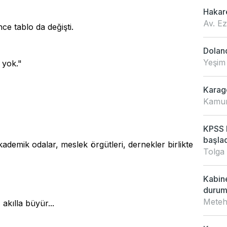
Hakar
Av. E
nce tablo da değişti.
Doland
Yeşim
 yok."
Karagö
Kamur
KPSS L
başladı
kademik odalar, meslek örgütleri, dernekler birlikte
Tolga
Kabin
duru
Meteh
akılla büyür...