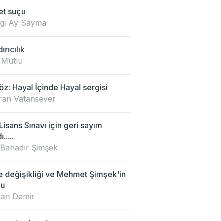
et suçu
zgi Ay Sayma
ırıcılık
 Mutlu
z: Hayal İçinde Hayal sergisi
an Vatansever
isans Sınavı için geri sayım
.....
 Bahadır Şimşek
e değişikliği ve Mehmet Şimşek'in
mu
an Demir