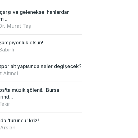
 çarşı ve geleneksel hanlardan
 ...
Dr. Murat Taş
Şampiyonluk olsun!
Sabırlı
por alt yapısında neler değişecek?
 Altınel
s'ta müzik şöleni!.. Bursa
rind...
Tekir
da 'turuncu' kriz!
 Arslan