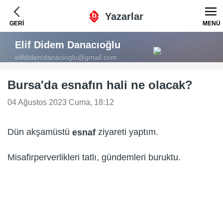
Yazarlar
GERİ
MENÜ
Elif Didem Danacıoğlu
elifdidemdanacioglu@gmail.com
Bursa'da esnafın hali ne olacak?
04 Ağustos 2023 Cuma, 18:12
Dün akşamüstü
ziyareti yaptım.
esnaf
Misafirperverlikleri tatlı, gündemleri buruktu.