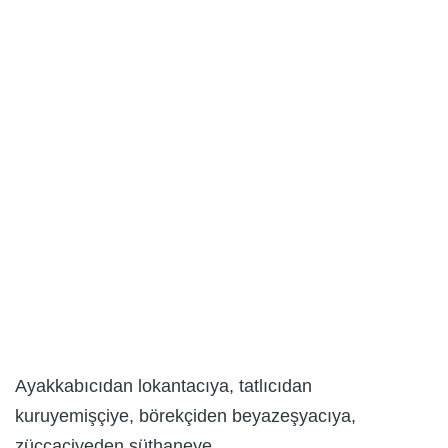
Ayakkabıcıdan lokantacıya, tatlıcıdan
kuruyemişçiye, börekçiden beyazeşyacıya,
züccaciyeden süthaneye...