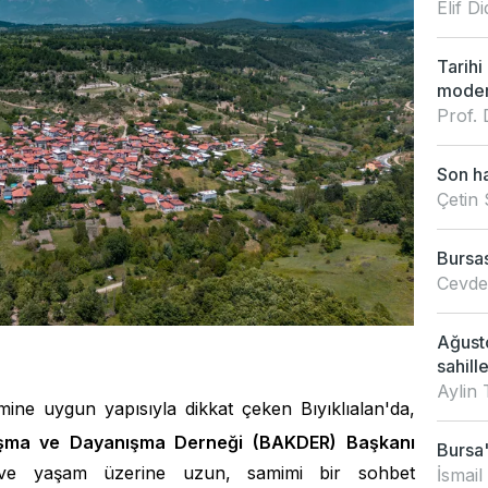
Elif 
Tarihi
modern
Prof. 
Son ha
Çetin 
Bursas
Cevdet
Ağusto
sahille
Aylin 
mine uygun yapısıyla dikkat çeken Bıyıklıalan'da,
laşma ve Dayanışma Derneği (BAKDER) Başkanı
Bursa'
e yaşam üzerine uzun, samimi bir sohbet
İsmail