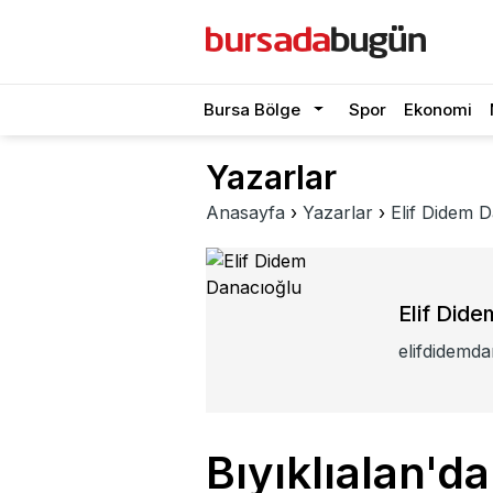
Bursa Bölge
Spor
Ekonomi
Yazarlar
Anasayfa
›
Yazarlar
›
Elif Didem 
Elif Did
elifdidemd
Bıyıklıalan'd