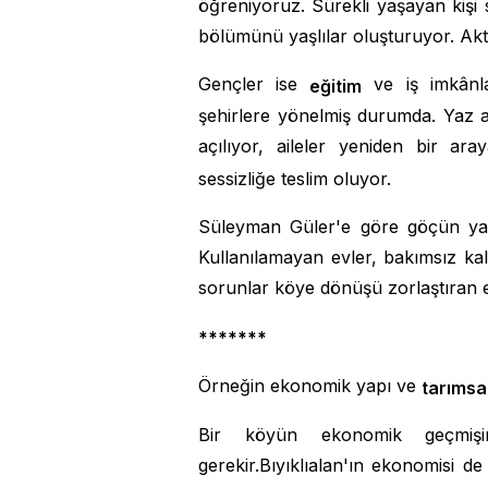
öğreniyoruz. Sürekli yaşayan kişi 
bölümünü yaşlılar oluşturuyor. Akti
Gençler ise
ve iş imkânl
eğitim
şehirlere yönelmiş durumda. Yaz ay
açılıyor, aileler yeniden bir a
sessizliğe teslim oluyor.
Süleyman Güler'e göre göçün yara
Kullanılamayan evler, bakımsız k
sorunlar köye dönüşü zorlaştıran e
*******
Örneğin ekonomik yapı ve
tarımsa
Bir köyün ekonomik geçmiş
gerekir.Bıyıklıalan'ın ekonomisi d