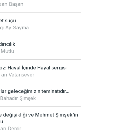
an Başan
et suçu
zgi Ay Sayma
ırıcılık
 Mutlu
z: Hayal İçinde Hayal sergisi
an Vatansever
ar geleceğimizin teminatıdır...
 Bahadır Şimşek
e değişikliği ve Mehmet Şimşek'in
mu
an Demir