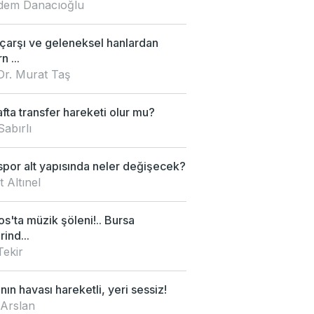
Didem Danacıoğlu
 çarşı ve geleneksel hanlardan
 ...
Dr. Murat Taş
fta transfer hareketi olur mu?
Sabırlı
por alt yapısında neler değişecek?
 Altınel
s'ta müzik şöleni!.. Bursa
rind...
Tekir
nın havası hareketli, yeri sessiz!
 Arslan