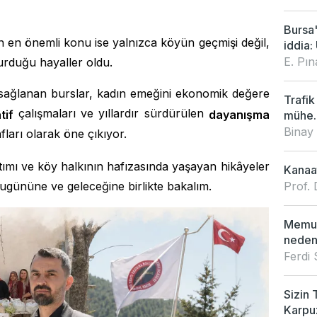
Bursa
n en önemli konu ise yalnızca köyün geçmişi değil,
iddia: 
E. Pı
urduğu hayaller oldu.
 sağlanan burslar, kadın emeğini ekonomik değere
Trafik
çalışmaları ve yıllardır sürdürülen
tif
dayanışma
mühe..
Binay
afları olarak öne çıkıyor.
tımı ve köy halkının hafızasında yaşayan hikâyeler
Kanaat
Prof. 
 bugününe ve geleceğine birlikte bakalım.
Memur
neden
Ferdi
Sizin 
Karpu