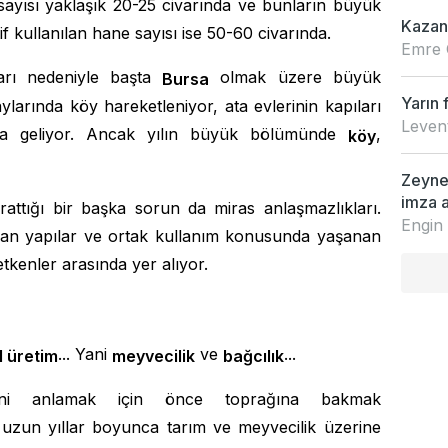
sayısı yaklaşık 20-25 civarında ve bunların büyük
Kazan
f kullanılan hane sayısı ise 50-60 civarında.
Emre 
arı nedeniyle başta
olmak üzere büyük
Bursa
Yarın 
larında köy hareketleniyor, ata evlerinin kapıları
Leven
raya geliyor. Ancak yılın büyük bölümünde
,
köy
Zeynep
imza a
ttığı bir başka sorun da miras anlaşmazlıkları.
Engin
alan yapılar ve ortak kullanım konusunda yaşanan
tkenler arasında yer alıyor.
... Yani
ve
...
l üretim
meyvecilik
bağcılık
ini anlamak için önce toprağına bakmak
e uzun yıllar boyunca tarım ve meyvecilik üzerine