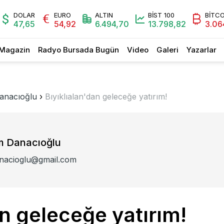
DOLAR
EURO
ALTIN
BİST 100
BİTCO
47,65
54,92
6.494,70
13.798,82
3.06
Magazin
Radyo Bursada Bugün
Video
Galeri
Yazarlar
Danacıoğlu
›
Bıyıklıalan'dan geleceğe yatırım!
em Danacıoğlu
anacioglu@gmail.com
an geleceğe yatırım!