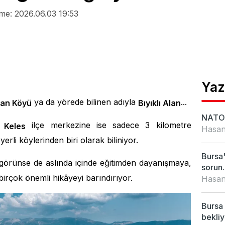
me: 2026.06.03 19:53
Yaz
ya da yörede bilinen adıyla
...
alan Köyü
Bıyıklı Alan
NATO 
,
ilçe merkezine ise sadece 3 kilometre
Keles
Hasan
 yerli köylerinden biri olarak biliniyor.
Bursa'
görünse de aslında içinde eğitimden dayanışmaya,
sorun..
irçok önemli hikâyeyi barındırıyor.
Hasan
Bursa 
bekliy