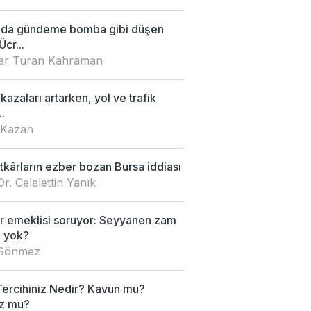
'da gündeme bomba gibi düşen
Ücr...
nar Turan Kahraman
 kazaları artarken, yol ve trafik
.
 Kazan
kârların ezber bozan Bursa iddiası
Dr. Celalettin Yanık
 emeklisi soruyor: Seyyanen zam
 yok?
 Sönmez
Tercihiniz Nedir? Kavun mu?
z mu?