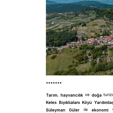
*******
,
ve
turiz
Tarım
hayvancılık
doğa
Keles Bıyıklıalanı Köyü Yardım
ile
v
Süleyman Güler
ekonomi