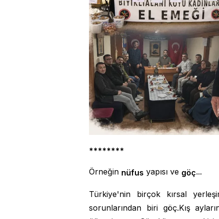
********
Örneğin
yapısı ve
...
nüfus
göç
Türkiye'nin birçok kırsal yerleş
sorunlarından biri göç.Kış ayla