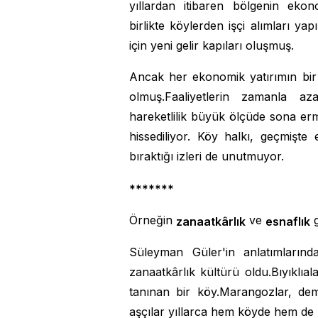
yıllardan itibaren bölgenin ekono
birlikte köylerden işçi alımları ya
için yeni gelir kapıları oluşmuş.
Ancak her ekonomik yatırımın bir 
olmuş.Faaliyetlerin zamanla a
hareketlilik büyük ölçüde sona er
hissediliyor. Köy halkı, geçmişt
bıraktığı izleri de unutmuyor.
*******
Örneğin
ve
g
zanaatkârlık
esnaflık
Süleyman Güler'in anlatımların
zanaatkârlık kültürü oldu.Bıyıklıala
tanınan bir köy.Marangozlar, demir
aşçılar yıllarca hem köyde hem de 