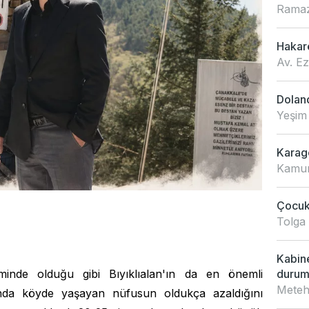
Ramaz
Hakar
Av. E
Doland
Yeşim
Karagö
Kamur
Çocukl
Tolga
Kabin
iminde olduğu gibi Bıyıklıalan'ın da en önemli
duru
Meteh
rında köyde yaşayan nüfusun oldukça azaldığını