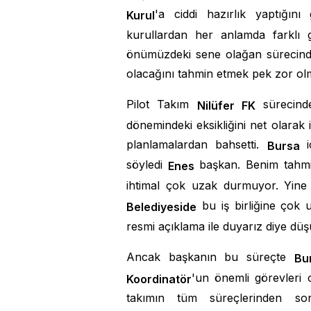
'a ciddi hazırlık yaptığın
Kurul
kurullardan her anlamda farklı g
önümüzdeki sene olağan sürecinde 
olacağını tahmin etmek pek zor ol
Pilot Takım
sürecind
Nil
ü
fer FK
dönemindeki eksikliğini net olarak 
planlamalardan bahsetti.
Bursa
söyledi
başkan. Benim tah
Enes
ihtimal çok uzak durmuyor. Yine 
bu iş birliğine çok 
Belediyeside
resmi açıklama ile duyarız diye d
Ancak başkanın bu süreçte
Bu
'un önemli görevleri o
Koordinat
ö
r
takımın tüm süreçlerinden 