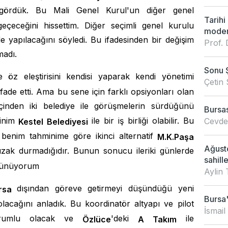
ı gördük. Bu Mali Genel Kurul'un diğer genel
Tarihi
eçeceğini hissettim. Diğer seçimli genel kurulu
modern
yapılacağını söyledi. Bu ifadesinden bir değişim
Prof. 
madı.
Sonu 
e öz eleştirisini kendisi yaparak kendi yönetimi
Çetin 
ifade etti. Ama bu sene için farklı opsiyonları olan
içinden iki belediye ile görüşmelerin sürdüğünü
Bursas
minim
ile bir iş birliği olabilir. Bu
Cevdet
Kestel Belediyesi
benim tahminime göre ikinci alternatif
M.K.Paşa
Ağusto
uzak durmadığıdır. Bunun sonucu ileriki günlerde
sahille
üşünüyorum
Aylin 
dışından göreve getirmeyi düşündüğü yeni
rsa
Bursa'
lacağını anladık. Bu koordinatör altyapı ve pilot
İsmail
sorumlu olacak ve
'deki
ile
Ö
zl
ü
ce
A Takım