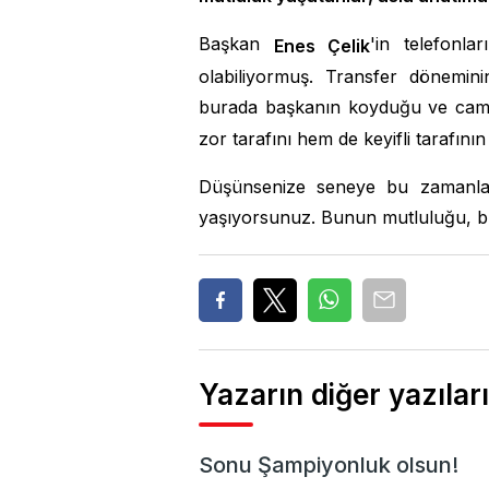
Başkan
'in telefonla
Enes
Ç
elik
olabiliyormuş. Transfer dönemin
burada başkanın koyduğu ve cami
zor tarafını hem de keyifli tarafın
Düşünsenize seneye bu zamanlar
yaşıyorsunuz. Bunun mutluluğu, bunu
Yazarın diğer yazıları
Sonu Şampiyonluk olsun!