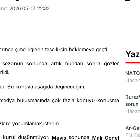
me: 2026.05.07 22:32
irince şimdi liglerin tescili için beklemeye geçti.
Yaz
 sezonun sonunda artık bundan sonra gözler
ildi.
NATO 
Hasan
ler. Bu konuya aşağıda değineceğim.
Bursa'
 medya buluşmasında çok fazla konuyu konuşma
sorun..
Hasan
zlere yorumlamak isterim.
Ar-Ge'
Elif 
el kurul düşünmüyor.
sonunda
Mayıs
Mali Genel