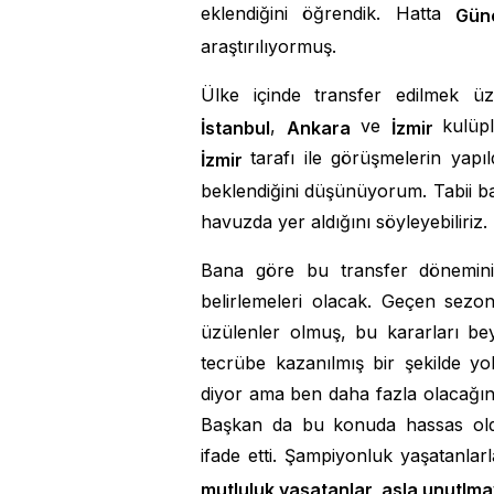
eklendiğini öğrendik. Hatta
G
ü
n
araştırılıyormuş.
Ülke içinde transfer edilmek üz
,
ve
kulüp
İstanbul
Ankara
İzmir
tarafı ile görüşmelerin yapıl
İzmir
beklendiğini düşünüyorum. Tabii ba
havuzda yer aldığını söyleyebiliriz
Bana göre bu transfer döneminin
belirlemeleri olacak. Geçen sezon 
üzülenler olmuş, bu kararları be
tecrübe kazanılmış bir şekilde y
diyor ama ben daha fazla olacağını
Başkan da bu konuda hassas old
ifade etti. Şampiyonluk yaşatanlarl
mutluluk yaşatanlar, asla unutlm