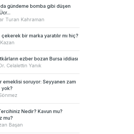
'da gündeme bomba gibi düşen
Ücr...
nar Turan Kahraman
çekerek bir marka yaratılır mı hiç?
 Kazan
kârların ezber bozan Bursa iddiası
Dr. Celalettin Yanık
 emeklisi soruyor: Seyyanen zam
 yok?
 Sönmez
Tercihiniz Nedir? Kavun mu?
z mu?
an Başan