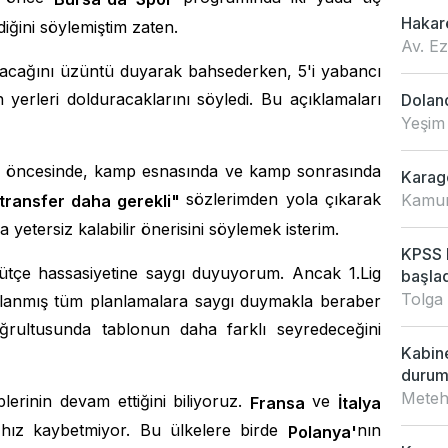
Hakar
diğini söylemiştim zaten.
Av. E
ılacağını üzüntü duyarak bahsederken, 5'i yabancı
n yerleri dolduracaklarını söyledi. Bu açıklamaları
Doland
Yeşim
 öncesinde, kamp esnasında ve kamp sonrasında
Karagö
sözlerimden yola çıkarak
Kamur
transfer daha gerekli"
yetersiz kalabilir önerisini söylemek isterim.
KPSS L
bütçe hassasiyetine saygı duyuyorum. Ancak 1.Lig
başladı
Tolga
ıklanmış tüm planlamalara saygı duymakla beraber
oğrultusunda tablonun daha farklı seyredeceğini
Kabin
duru
Meteh
erinin devam ettiğini biliyoruz.
ve
Fransa
İtalya
i hız kaybetmiyor. Bu ülkelere birde
nın
Polanya'