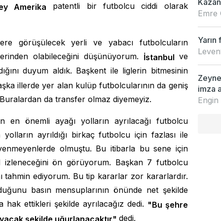
Kazan
patentli bir futbolcu ciddi olarak
ey Amerika
Emre 
Yarın 
ere görüşülecek yerli ve yabacı futbolcuların
Leven
lerinden olabileceğini düşünüyorum.
ve
İstanbul
dığını duyum aldık. Başkent ile liglerin bitmesinin
Zeynep
şka illerde yer alan kulüp futbolcularının da geniş
imza a
. Buralardan da transfer olmaz diyemeyiz.
Engin
 en önemli ayağı yolların ayrılacağı futbolcu
yolların ayrıldığı birkaç futbolcu için fazlası ile
yenmeyenlerde olmuştu. Bu itibarla bu sene için
ol izleneceğini ön görüyorum. Başkan 7 futbolcu
 tahmin ediyorum. Bu tip kararlar zor kararlardır.
uğunu basın mensuplarının önünde net şekilde
a hak ettikleri şekilde ayrılacağız dedi.
"Bu şehre
dedi.
ayacak şekilde uğurlanacaktır"