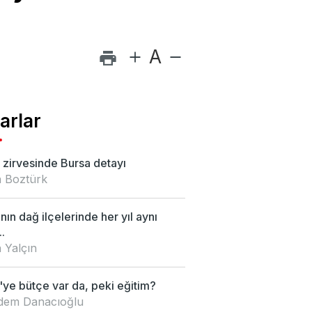
A
arlar
zirvesinde Bursa detayı
 Boztürk
nın dağ ilçelerinde her yıl aynı
.
 Yalçın
ye bütçe var da, peki eğitim?
Didem Danacıoğlu