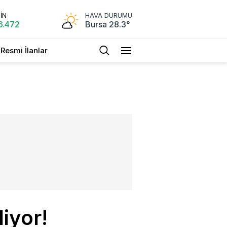
İN
HAVA DURUMU
6.472
Bursa 28.3°
Resmi İlanlar
liyor!