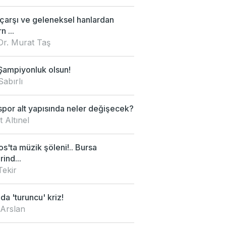
 çarşı ve geleneksel hanlardan
 ...
Dr. Murat Taş
Şampiyonluk olsun!
Sabırlı
por alt yapısında neler değişecek?
 Altınel
s'ta müzik şöleni!.. Bursa
rind...
Tekir
da 'turuncu' kriz!
 Arslan