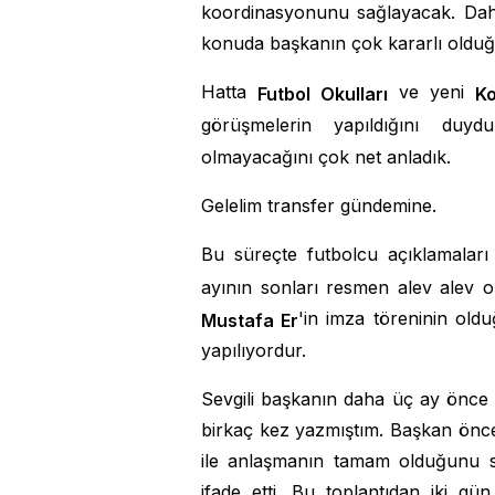
koordinasyonunu sağlayacak. Dah
konuda başkanın çok kararlı oldu
Hatta
ve yeni
Futbol Okulları
Ko
görüşmelerin yapıldığını duyd
olmayacağını çok net anladık.
Gelelim transfer gündemine.
Bu süreçte futbolcu açıklamalar
ayının sonları resmen alev alev ol
'in imza töreninin old
Mustafa Er
yapılıyordur.
Sevgili başkanın daha üç ay önce k
birkaç kez yazmıştım. Başkan öncel
ile anlaşmanın tamam olduğunu s
ifade etti. Bu toplantıdan iki g