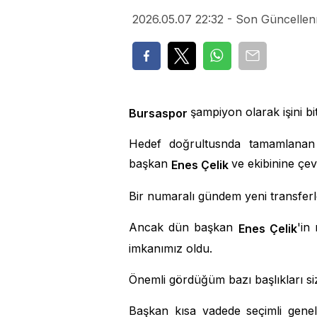
2026.05.07 22:32 - Son Güncellen
şampiyon olarak işini bit
Bursaspor
Hedef doğrultusnda tamamlanan
başkan
ve ekibinine çevr
Enes
Ç
elik
Bir numaralı gündem yeni transfer
Ancak dün başkan
'in
Enes
Ç
elik
imkanımız oldu.
Önemli gördüğüm bazı başlıkları si
Başkan kısa vadede seçimli gen