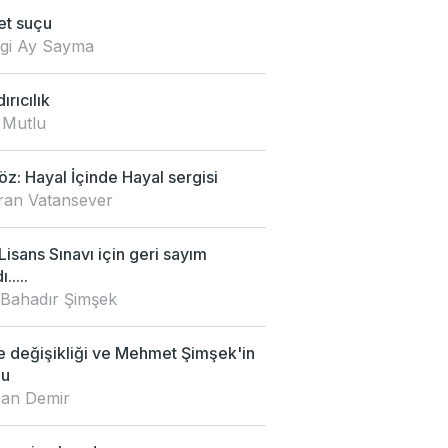
et suçu
zgi Ay Sayma
ırıcılık
 Mutlu
z: Hayal İçinde Hayal sergisi
an Vatansever
isans Sınavı için geri sayım
.....
 Bahadır Şimşek
e değişikliği ve Mehmet Şimşek'in
mu
an Demir