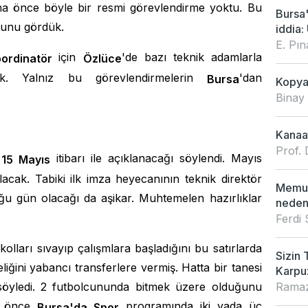
a önce böyle bir resmi görevlendirme yoktu. Bu
Bursa
ğunu gördük.
iddia: 
E. Pı
için
'de bazı teknik adamlarla
ordinat
ö
r
Ö
zl
ü
ce
uk. Yalnız bu görevlendirmelerin
'dan
Bursa
Kopya 
Binay
Kanaat
Prof. 
ı
itibarı ile açıklanacağı söylendi. Mayıs
15 Mayıs
acak. Tabiki ilk imza heyecanının teknik direktör
Memur
uğu gün olacağı da aşikar. Muhtemelen hazırlıklar
neden
Ferdi
olları sıvayıp çalışmlara başladığını bu satırlarda
Sizin 
iğini yabancı transferlere vermiş. Hatta bir tanesi
Karpu
Ramaz
öyledi. 2 futbolcununda bitmek üzere olduğunu
ün önce
programında iki yada üç
Bursa'da Spor