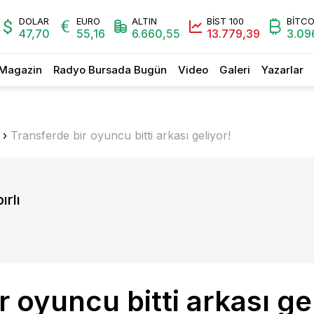
DOLAR
EURO
ALTIN
BİST 100
BİTCO
47,70
55,16
6.660,55
13.779,39
3.09
Magazin
Radyo Bursada Bugün
Video
Galeri
Yazarlar
›
Transferde bir oyuncu bitti arkası geliyor!
ırlı
r oyuncu bitti arkası ge