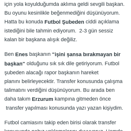
için yola koyulduğumda aklıma geldi sevgili başkan.
Bu oyunu kesinlikle beğenmediğini düşünüyorum.
Hatta bu konuda
ciddi açıklama
Futbol
Ş
ubeden
istediğini bile tahmin ediyorum. 2-3 gün sessiz
kalan bir başkana alışık değiliz.
Ben
başkanın
Enes
"i
ş
ini
ş
ansa b
ı
rakmayan bir
olduğunu sık sık dile getiriyorum. Futbol
ba
ş
kan"
şubeden alacağı rapor başkanın hareket
planını belirleyecektir. Transfer konusunda çalışma
talimatını verdiğini düşünüyorum. Bu arada ben
daha takım
kampına gitmeden önce
Erzurum
transfer yapılması konusunda yazı yazan kişiydim.
Futbol camiasını takip eden birisi olarak transfer