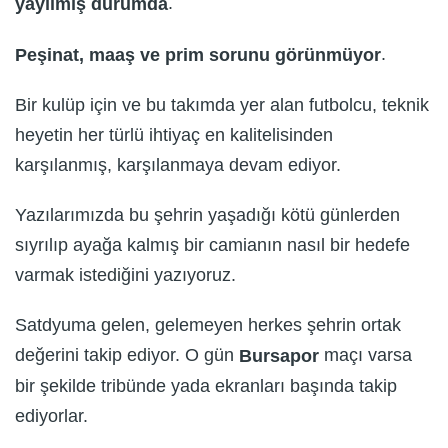
.
yay
ı
lm
ış
durumda
.
Pe
ş
inat, maa
ş
ve prim sorunu g
ö
r
ü
nm
ü
yor
Bir kulüp için ve bu takımda yer alan futbolcu, teknik
heyetin her türlü ihtiyaç en kalitelisinden
karşılanmış, karşılanmaya devam ediyor.
Yazılarımızda bu şehrin yaşadığı kötü günlerden
sıyrılıp ayağa kalmış bir camianın nasıl bir hedefe
varmak istediğini yazıyoruz.
Satdyuma gelen, gelemeyen herkes şehrin ortak
değerini takip ediyor. O gün
maçı varsa
Bursapor
bir şekilde tribünde yada ekranları başında takip
ediyorlar.