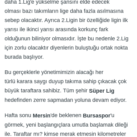
daha 1.Lig'e yükselme şansını elde edecek
olması bazı takımların lige daha fazla asılmasına
sebep olacaktır. Ayrıca 2.Ligin bir özelliğide ligin ilk
yarısı ile ikinci yarısı arasında korkunç fark
olduğunun biliniyor olmasıdır. İşte bu nedenle 2.Lig
için zorlu olacaktır diyenlerin buluştuğu ortak nokta
burada başlıyor.
Bu gerçeklerle yönetimimizin alacağı her
türlü karara saygı duyup takıma sahip çıkacak çok
büyük taraftara sahibiz. Tüm şehir
S
ü
per Lig
hedefinden zerre sapmadan yoluna devam ediyor.
Hafta sonu
'de beklenen
'u
Mersin
Bursaspor
görmek, yeni başlangıçlara umutla başlamak dileği
ile. Taraftar mı? kimse merak etmesin kilometreler