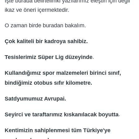
İşte burada belirtelimki yazılarımız eleştiri için değil
ikaz ve öneri içermektedir.
O zaman birde buradan bakalım.
Ç
ok kaliteli bir kadroya sahibiz.
.
Tesislerimiz S
ü
per Lig d
ü
zeyinde
Kulland
ığı
m
ı
z spor malzemeleri birinci s
ı
n
ı
f,
bindi
ğ
imiz otobus s
ı
f
ı
r kilometre.
Satdyumumuz Avrupai.
.
Seyirci ve taraftar
ı
m
ı
z k
ı
skan
ı
lacak boyutta
Kentimizin sahiplenmesi t
ü
m T
ü
rkiye'ye