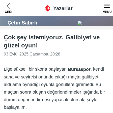
Yazarlar
GERİ
MENÜ
Çetin Sabırlı
Çok şey istemiyoruz. Galibiyet ve
güzel oyun!
03 Eylül 2025 Çarşamba, 20:28
Lige sükseli bir skorla başlayan
, kendi
Bursaspor
saha ve seyircisi önünde çıktığı maçta galibiyeti
aldı ama oynadığı oyunla gönüllere giremedi. Bu
maçtan sonra oluşan değerlendirmeler ışığında bir
durum değerlendirmesi yapacak olursak, şöyle
başlayalım.