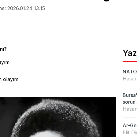
e: 2026.01.24 13:15
mı?
Yaz
ayım
NATO 
Hasan
 olayım
Bursa'
sorun..
Hasan
Ar-Ge'
Elif 