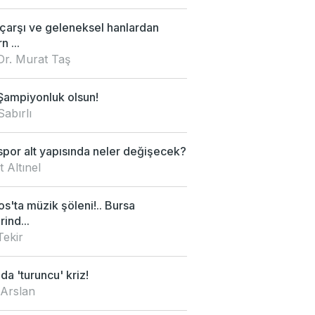
 çarşı ve geleneksel hanlardan
 ...
Dr. Murat Taş
Şampiyonluk olsun!
Sabırlı
por alt yapısında neler değişecek?
 Altınel
s'ta müzik şöleni!.. Bursa
rind...
Tekir
da 'turuncu' kriz!
 Arslan