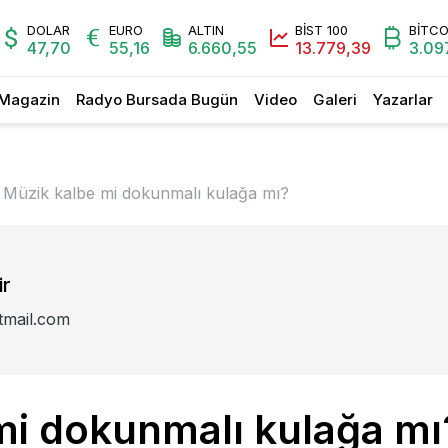
DOLAR
EURO
ALTIN
BİST 100
BİTCO
47,70
55,16
6.660,55
13.779,39
3.09
Magazin
Radyo Bursada Bugün
Video
Galeri
Yazarlar
›
Müzik kalbe mi dokunmalı kulağa mı?
ir
tmail.com
mi dokunmalı kulağa mı