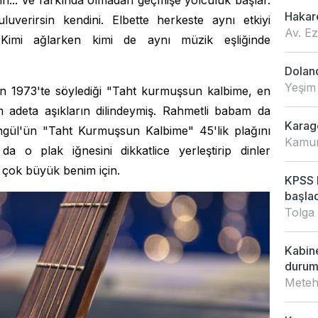
sın... Ve farkında olmadan geçmişe yolculuk başlar.
Hakar
luverirsin kendini. Elbette herkeste aynı etkiyi
Av. E
. Kimi ağlarken kimi de aynı müzik eşliğinde
Doland
Yeşim
ün 1973'te söylediği "Taht kurmuşsun kalbime, en
m adeta aşıkların dilindeymiş. Rahmetli babam da
Karagö
gül'ün "Taht Kurmuşsun Kalbime" 45'lik plağını
Kamur
 o plak iğnesini dikkatlice yerleştirip dinler
 çok büyük benim için.
KPSS L
başladı
Tolga
Kabin
duru
Meteh