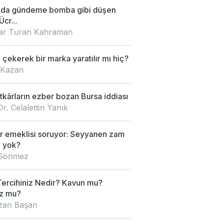
'da gündeme bomba gibi düşen
Ücr...
nar Turan Kahraman
çekerek bir marka yaratılır mı hiç?
 Kazan
kârların ezber bozan Bursa iddiası
Dr. Celalettin Yanık
 emeklisi soruyor: Seyyanen zam
 yok?
 Sönmez
Tercihiniz Nedir? Kavun mu?
z mu?
an Başan