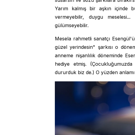
susarsın ve sözü şarkılara bırakır
Yarım kalmış bir aşkın içinde bu
vermeyebilir, duygu meselesi..
gülümseyebilir.
Mesela rahmetli sanatçı Esengül'
güzel yerindesin" şarkısı o döne
anneme nişanlılık döneminde Esen
hediye etmiş. (Çocukluğumuzda da
dururduk biz de.) O yüzden anlamı