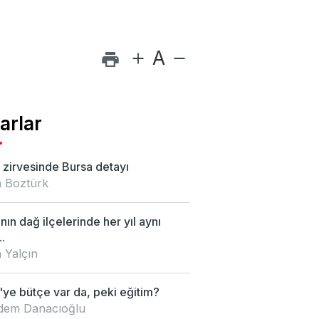
A
arlar
zirvesinde Bursa detayı
 Boztürk
nın dağ ilçelerinde her yıl aynı
.
 Yalçın
ye bütçe var da, peki eğitim?
Didem Danacıoğlu