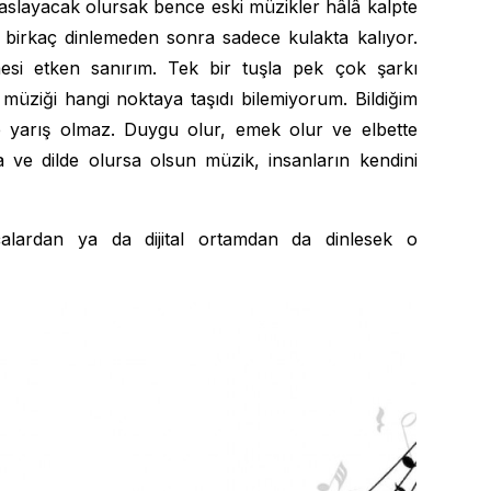
kıyaslayacak olursak bence eski müzikler hâlâ kalpte
 birkaç dinlemeden sonra sadece kulakta kalıyor.
şmesi etken sanırım. Tek bir tuşla pek çok şarkı
üziği hangi noktaya taşıdı bilemiyorum. Bildiğim
te yarış olmaz. Duygu olur, emek olur ve elbette
aşta ve dilde olursa olsun müzik, insanların kendini
çalardan ya da dijital ortamdan da dinlesek o