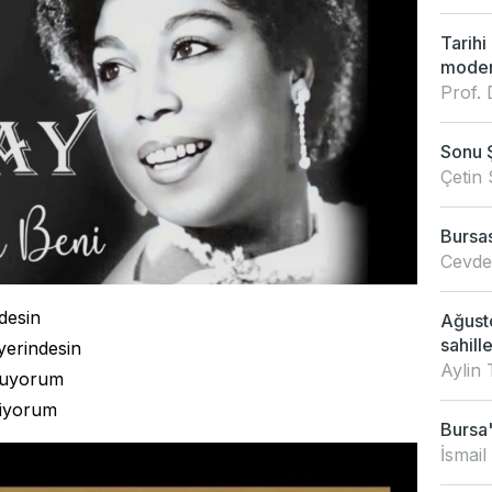
Tarihi
modern
Prof. 
Sonu 
Çetin 
Bursas
Cevdet
desin
Ağusto
sahille
yerindesin
Aylin 
yuyorum
viyorum
Bursa'
İsmail