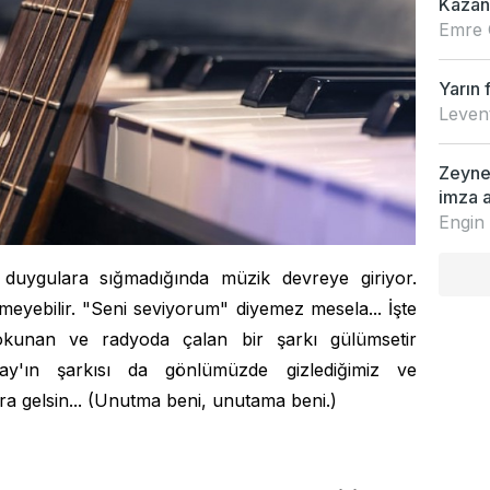
Kazan
Emre 
Yarın 
Leven
Zeynep
imza a
Engin
 duygulara sığmadığında müzik devreye giriyor.
emeyebilir. "Seni seviyorum" diyemez mesela... İşte
kunan ve radyoda çalan bir şarkı gülümsetir
y'ın şarkısı da gönlümüzde gizlediğimiz ve
a gelsin... (Unutma beni, unutama beni.)