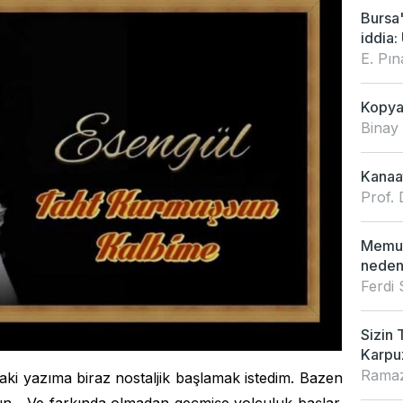
Bursa
iddia: 
E. Pı
Kopya 
Binay
Kanaat
Prof. 
Memur
neden
Ferdi
Sizin 
Karpu
Ramaz
aki yazıma biraz nostaljik başlamak istedim. Bazen