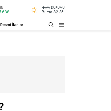
İN
HAVA DURUMU
7.638
Bursa 32.3°
Resmi İlanlar
?