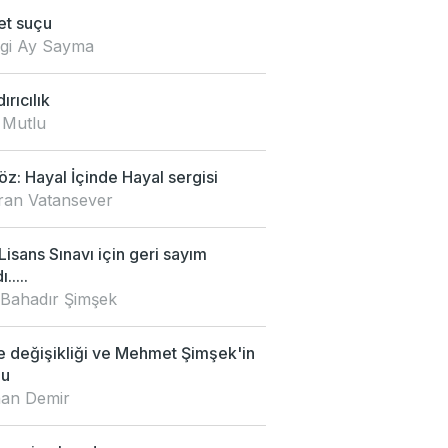
et suçu
zgi Ay Sayma
ırıcılık
 Mutlu
z: Hayal İçinde Hayal sergisi
an Vatansever
isans Sınavı için geri sayım
.....
 Bahadır Şimşek
e değişikliği ve Mehmet Şimşek'in
mu
an Demir