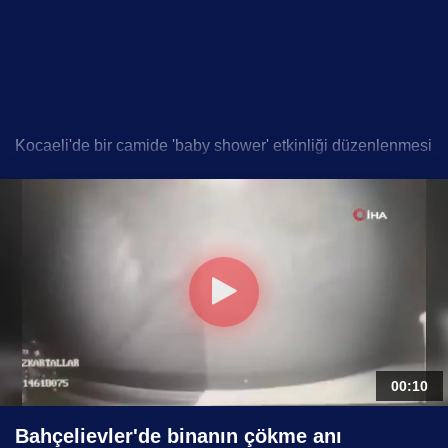
Kocaeli'de bir camide 'baby shower' etkinliği düzenlenmesi
sosyal medyada büyük tepki çekti. Görüntülerde cami
içerisine yerleştirilen beşik, taht ve mumlu süslemeler
dikkat çekti. Olayın sosyal medyada gündem olmasının
ardından açıklama yapan Kocaeli Müftülüğü, söz konusu
organizasyon için kendilerinden herhangi bir onay
alınmadığı belirtti.
Kategori :
Haber
Embed Kodu
00:10
Bahçelievler'de binanın çökme anı