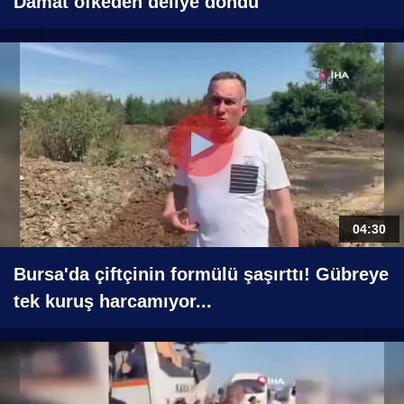
Damat öfkeden deliye döndü
04:30
Bursa'da çiftçinin formülü şaşırttı! Gübreye
tek kuruş harcamıyor...