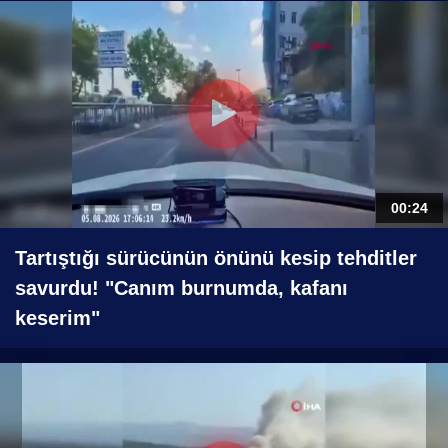
00:24
Tartıştığı sürücünün önünü kesip tehditler
savurdu! "Canım burnumda, kafanı
keserim"