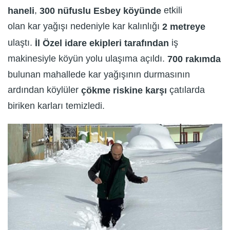
,
etkili
haneli
300 nüfuslu Esbey köyünde
olan kar yağışı nedeniyle kar kalınlığı
2 metreye
ulaştı.
iş
İl Özel idare ekipleri tarafından
makinesiyle köyün yolu ulaşıma açıldı.
700 rakımda
bulunan mahallede kar yağışının durmasının
ardından köylüler
çatılarda
çökme riskine karşı
biriken karları temizledi.