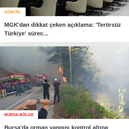
GÜNCEL
MGK'dan dikkat çeken açıklama: 'Terörsüz
Türkiye' sürec...
BURSA BÖLGE
Bursa'da orman yangını kontrol altına