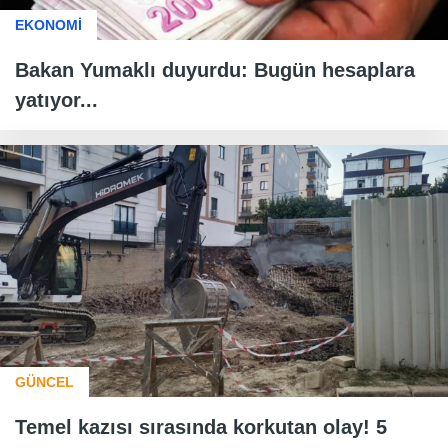
EKONOMİ
Bakan Yumaklı duyurdu: Bugün hesaplara
yatıyor...
GÜNCEL
Temel kazısı sırasında korkutan olay! 5