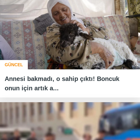
GÜNCEL
Annesi bakmadı, o sahip çıktı! Boncuk
onun için artık a...