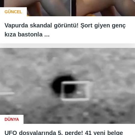
GÜNCEL
Vapurda skandal görüntü! Şort giyen genç
kıza bastonla ...
DÜNYA
UFO dosyalarında 5. perde! 41 yeni belge