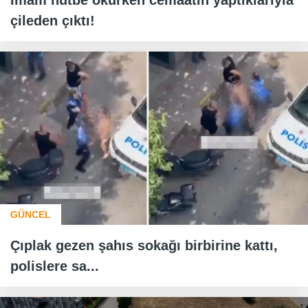
İmam hutbe okurken cemaatin yaptıklarıyla
çileden çıktı!
GÜNCEL
Çıplak gezen şahıs sokağı birbirine kattı,
polislere sa...