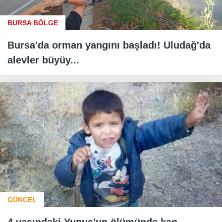
BURSA BÖLGE
Bursa'da orman yangını başladı! Uludağ'da
alevler büyüy...
GÜNCEL
4 yaşındaki Yunus'un ölümünde kan