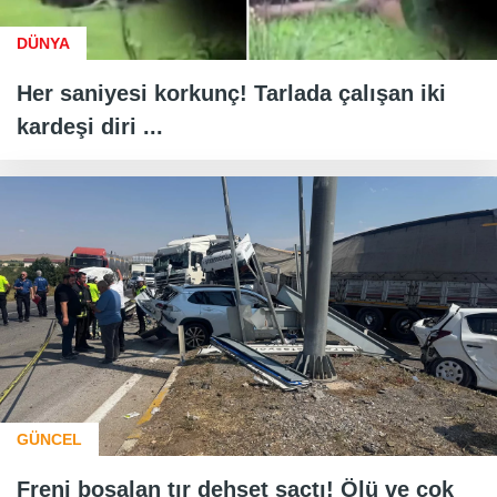
DÜNYA
Her saniyesi korkunç! Tarlada çalışan iki
kardeşi diri ...
GÜNCEL
Freni boşalan tır dehşet saçtı! Ölü ve çok