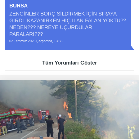
BURSA
ZENGİNLER BORÇ SİLDİRMEK İÇİN SIRAYA
GİRDİ. KAZANIRKEN HİÇ İLAN FALAN YOKTU??
NEDEN??? NEREYE UÇURDULAR
PARALARI???
02 Temmuz 2025 Çarşamba, 13:56
Tüm Yorumları Göster