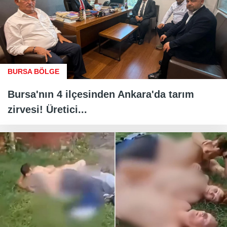
BURSA BÖLGE
Bursa'nın 4 ilçesinden Ankara'da tarım
zirvesi! Üretici...