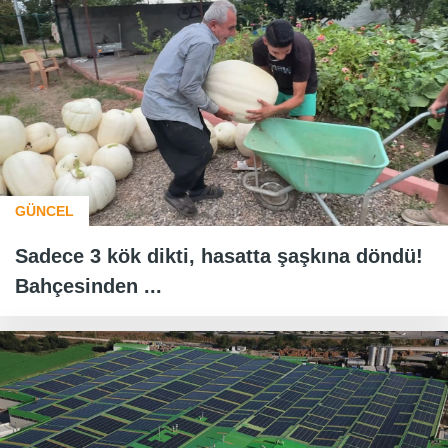
GÜNCEL
Sadece 3 kök dikti, hasatta şaşkına döndü!
Bahçesinden ...