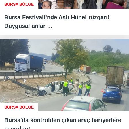
BURSA BÖLGE
Bursa Festivali'nde Aslı Hünel rüzgarı!
Duygusal anlar ...
BURSA BÖLGE
Bursa'da kontrolden çıkan araç bariyerlere
savruldu!