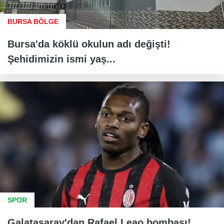
BURSA BÖLGE
Bursa'da köklü okulun adı değişti!
Şehidimizin ismi yaş...
SPOR
Galatasaray'dan Rafael Leao bombası!