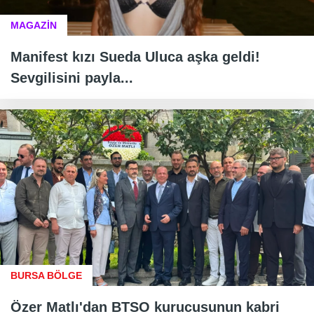
MAGAZİN
Manifest kızı Sueda Uluca aşka geldi!
Sevgilisini payla...
BURSA BÖLGE
Özer Matlı'dan BTSO kurucusunun kabri