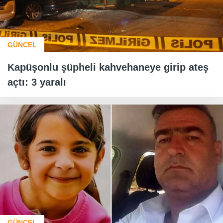
GÜNCEL
Kapüşonlu şüpheli kahvehaneye girip ateş
açtı: 3 yaralı
GÜNCEL