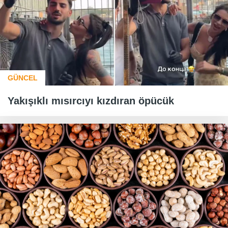
GÜNCEL
Yakışıklı mısırcıyı kızdıran öpücük