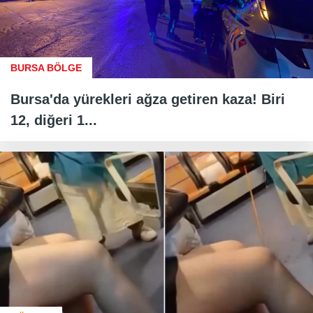
BURSA BÖLGE
Bursa'da yürekleri ağza getiren kaza! Biri
12, diğeri 1...