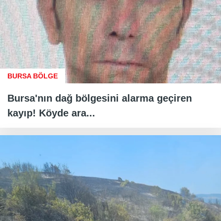
BURSA BÖLGE
Bursa'nın dağ bölgesini alarma geçiren
kayıp! Köyde ara...