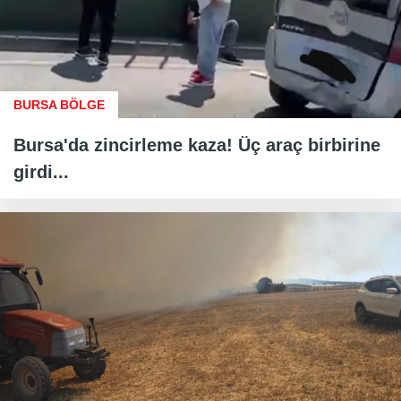
BURSA BÖLGE
Bursa'da zincirleme kaza! Üç araç birbirine
girdi...