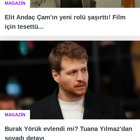
MAGAZİN
Elit Andaç Çam'ın yeni rolü şaşırttı! Film
için tesettü...
MAGAZİN
Burak Yörük evlendi mi? Tuana Yılmaz'dan
soyadı detayı